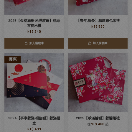
2025【金櫻滿稻‧米滿繽紛】精緻
【豐年.梅憂】精緻布包米禮
布提米禮
NT$ 580
NT$ 240
加入購物車
加入購物車
優惠
2024【事事穀滿‧福臨稻】穀滿禮
2025【穀滿醬稻】穀醬組禮
盒
從
NT$ 480
起
NT$ 499