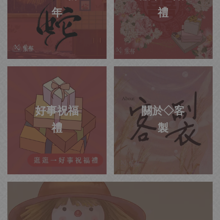
年
禮
好事祝福
關於◇客
禮
製