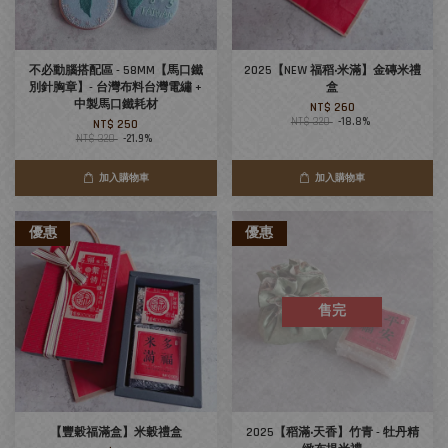
不必動腦搭配區 - 58MM【馬口鐵
2025【NEW 福稻‧米滿】金磚米禮
別針胸章】- 台灣布料台灣電繡 +
盒
中製馬口鐵耗材
NT$ 260
NT$ 320
-18.8%
NT$ 250
NT$ 320
-21.9%
加入購物車
加入購物車
優惠
優惠
售完
【豐穀福滿盒】米穀禮盒
2025【稻滿‧天香】竹青 - 牡丹精