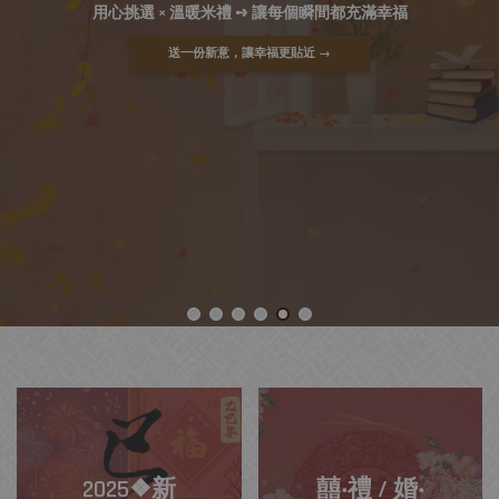
用心挑選 × 溫暖米禮 ➺ 讓每個瞬間都充滿幸福
送一份新意，讓幸福更貼近 →
2025❖新
囍‧禮 / 婚‧