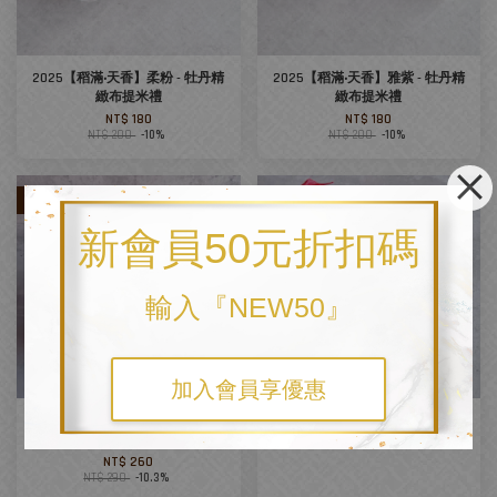
2025【稻滿‧天香】柔粉 - 牡丹精
2025【稻滿‧天香】雅紫 - 牡丹精
緻布提米禮
緻布提米禮
NT$ 180
NT$ 180
NT$ 200
-10%
NT$ 200
-10%
優惠
新會員50元折扣碼
輸入『NEW50』
加入會員享優惠
2025【穗滿‧福滿稻】特殊款精緻
【農庄手札】米禮
布提米禮
NT$ 320
NT$ 260
NT$ 290
-10.3%