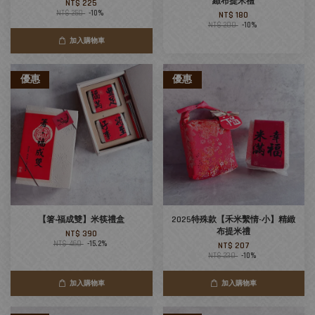
緻布提米禮
NT$ 225
NT$ 250
-10%
NT$ 180
NT$ 200
-10%
加入購物車
優惠
優惠
【箸‧福成雙】米筷禮盒
2025特殊款【禾米繫情-小】精緻
布提米禮
NT$ 390
NT$ 460
-15.2%
NT$ 207
NT$ 230
-10%
加入購物車
加入購物車