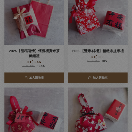
2025【甜稻茗情】懷舊樸實米茶
2025【豐禾‧錦櫻】精緻布提米禮
糖組禮
NT$ 288
NT$ 320
-10%
NT$ 245
NT$ 280
-12.5%
加入購物車
加入購物車