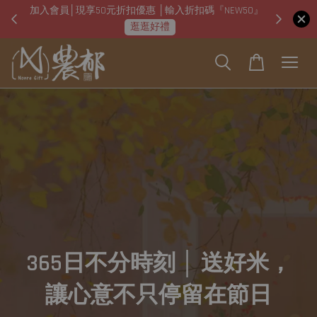
加入會員│現享50元折扣優惠 │輸入折扣碼『NEW50』
即日起
逛逛好禮
365日不分時刻 │ 送好米，
讓心意不只停留在節日