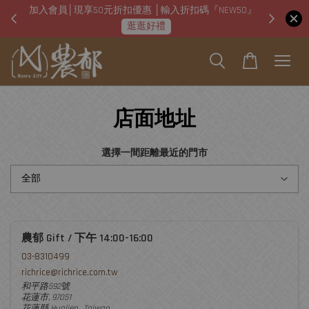
加入會員│現享50元折扣優惠 │輸入折扣碼『NEW50』
即日起
逛逛好禮
店面地址
選擇一間距離最近的門市
農郁 Gift / 下午 14:00-16:00
03-8310499
richrice@richrice.com.tw
和平路592號
花蓮市, 97051
花蓮縣 Hualien , Taiwan