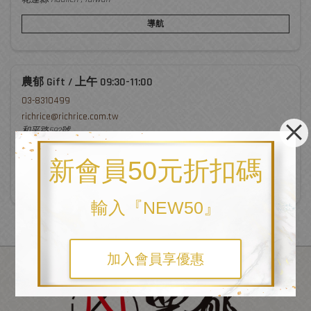
導航
農郁 Gift / 上午 09:30-11:00
03-8310499
richrice@richrice.com.tw
和平路592號
花蓮市, 970
花蓮縣 Hualien , Taiwan
新會員50元折扣碼
導航
輸入『NEW50』
加入會員享優惠