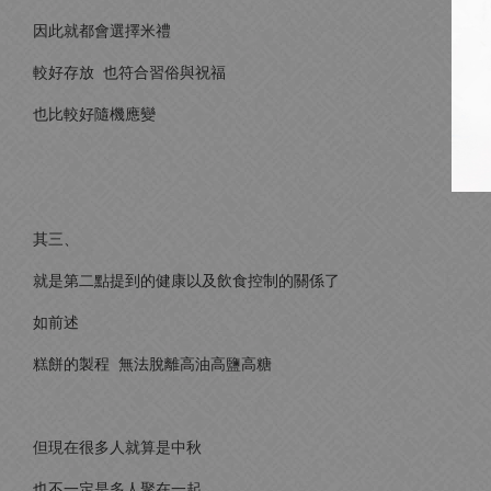
因此就都會選擇米禮
較好存放 也符合習俗與祝福
也比較好隨機應變
其三、
就是第二點提到的健康以及飲食控制的關係了
如前述
糕餅的製程 無法脫離高油高鹽高糖
但現在很多人就算是中秋
也不一定是多人聚在一起