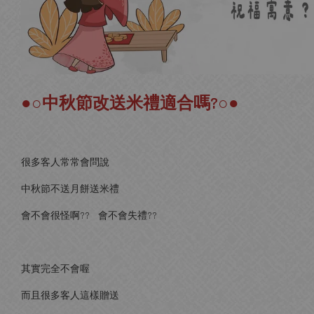
●○中秋節改送米禮適合嗎?○●
很多客人常常會問說
中秋節不送月餅送米禮
會不會很怪啊?? 會不會失禮??
其實完全不會喔
而且很多客人這樣贈送