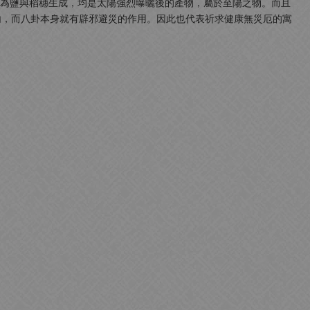
，因為鹽與稻穗生成，均是太陽強烈曝曬後的產物，屬於至陽之物。而且
內，而八卦本身就有辟邪避災的作用。因此也代表祈求健康無災厄的寓