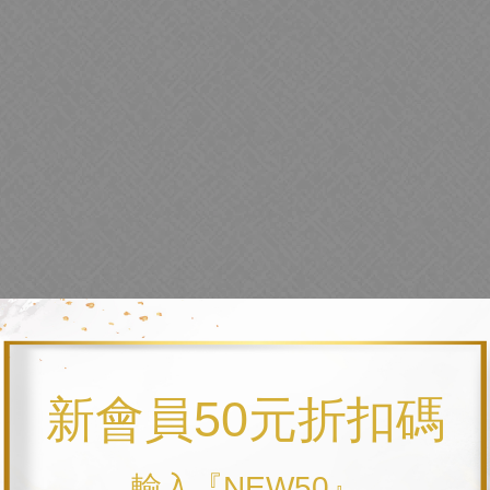
新會員50元折扣碼
輸入『NEW50』