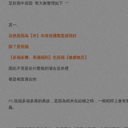
至於箇中原因 幫大家整理如下 ^^
其一、
自然是因為【米】本身送禮寓意就很好
除了是祝福
【多福多壽、美滿福到】也祝福【健康無災】
因此不管是在什麼樣的場合送米禮
都是相當適合的
PS.祝福多福多壽的典故，是因為稻米在結穗之時，一根稻稈上會
義。