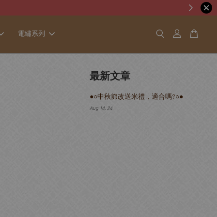
電繡系列
最新文章
●○中秋節改送米禮，適合嗎?○●
Aug 14, 24