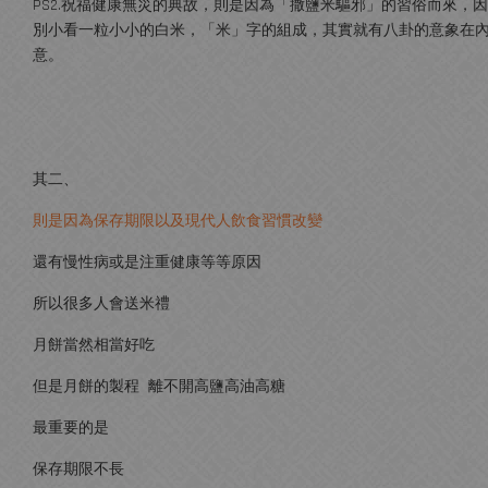
PS2.祝福健康無災的典故，則是因為「撒鹽米驅邪」的習俗而來
別小看一粒小小的白米，「米」字的組成，其實就有八卦的意象在
意。
其二、
則是因為保存期限以及現代人飲食習慣改變
還有慢性病或是注重健康等等原因
所以很多人會送米禮
月餅當然相當好吃
但是月餅的製程 離不開高鹽高油高糖
最重要的是
保存期限不長