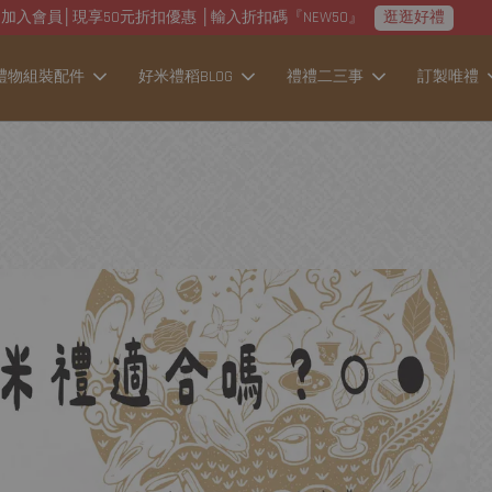
加入會員│現享50元折扣優惠 │輸入折扣碼『NEW50』
逛逛好禮
禮物組裝配件
好米禮稻BLOG
禮禮二三事
訂製唯禮