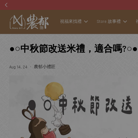
祝福來找禮
Store 故事禮
●○中秋節改送米禮，適合嗎?○●
•
農郁小禮匠
Aug 14, 24