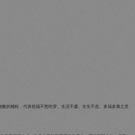
有無數的穗粒，代表祝福不愁吃穿、生活不虞、生生不息、多福多壽之意