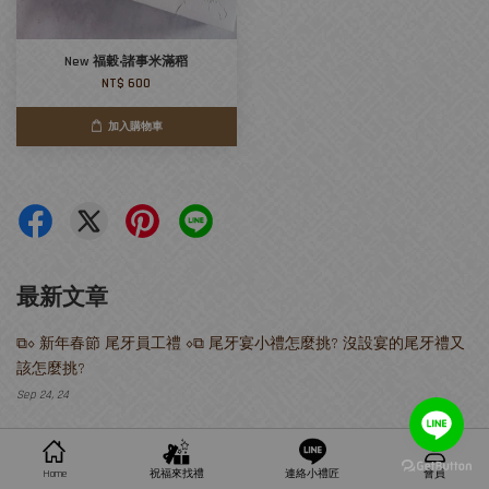
New 福穀‧諸事米滿稻
NT$ 600
加入購物車
最新文章
⧉⋄ 新年春節 尾牙員工禮 ⋄⧉ 尾牙宴小禮怎麼挑? 沒設宴的尾牙禮又
該怎麼挑?
Sep 24, 24
Home
祝福來找禮
連絡小禮匠
會員