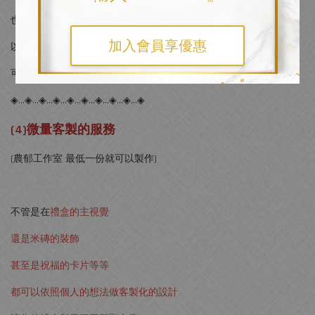
也可以找有「少量客製」
加入會員享優惠
以及「客製上較靈活」
可以客製比較多版位的禮物
◈…◈…◈…◈…◈…◈…◈…◈…◈…◈
(4)微量客製的服務
(農郁工作室 最低一份就可以製作)
不管是在
禮盒的主視覺
還是米磚的裝飾
甚至是祝福的卡片等等
都可以依照個人的想法做客製化的設計