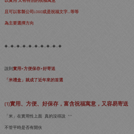
以實用 又有特別的祝福寓意
且可以客製公司LOGO或是祝福文字...等等
為主要選擇方向
◈…◈…◈…◈…◈…◈…◈…◈…◈…◈
說到
實用+方便保存+好寄送
「米禮盒」就成了近年來的首選
(1)實用、方便、好保存，富含祝福寓意，又容易寄送
「米」在實用性上面 真的沒得說 ^^
不管平時是否有開伙