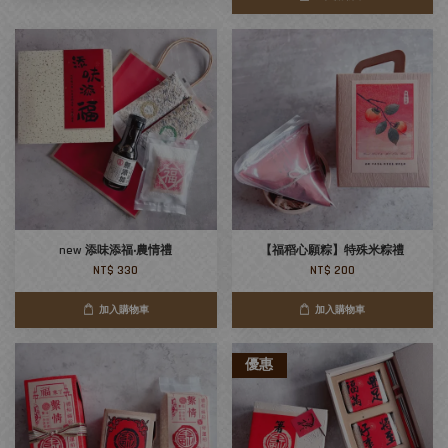
new 添味添福‧農情禮
【福稻心願粽】特殊米粽禮
NT$ 330
NT$ 200
加入購物車
加入購物車
優惠