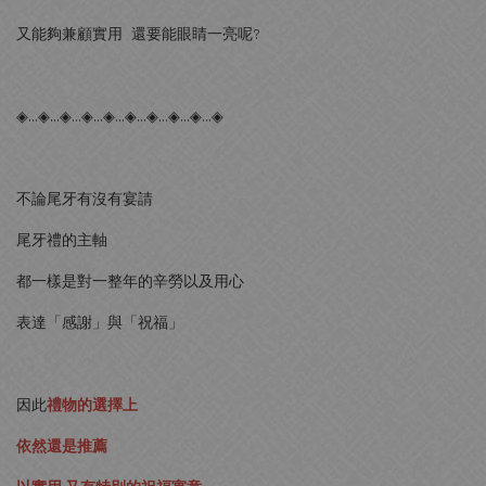
又能夠兼顧實用 還要能眼睛一亮呢?
◈…◈…◈…◈…◈…◈…◈…◈…◈…◈
不論尾牙有沒有宴請
尾牙禮的主軸
都一樣是對一整年的辛勞以及用心
表達「感謝」與「祝福」
因此
禮物的選擇上
依然還是推薦