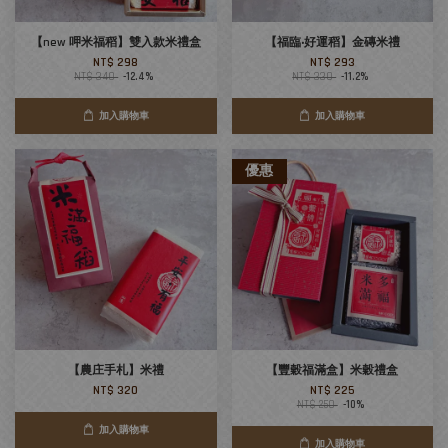
【new 呷米福稻】雙入款米禮盒
【福臨‧好運稻】金磚米禮
NT$ 298
NT$ 293
NT$ 340
-12.4%
NT$ 330
-11.2%
加入購物車
加入購物車
優惠
【農庄手札】米禮
【豐穀福滿盒】米穀禮盒
NT$ 320
NT$ 225
NT$ 250
-10%
加入購物車
加入購物車