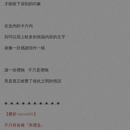
才能留下深刻的印象
在盒內的卡片內
則可以寫上較多的祝福內容的文字
就像一封感謝信件一樣
讓一份禮物 不只是禮物
而是真正維繫了彼此之間的情誼
◈…◈…◈…◈…◈…◈…◈…◈…◈…◈
【農郁 NonreGift】
不只有各種『米禮盒』