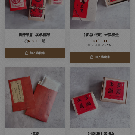
農情米意 (福米‧囍米)
【箸‧福成雙】米筷禮盒
從
NT$ 105
起
NT$ 390
NT$ 460
-15.2%
加入購物車
加入購物車
情箋
【福米稻】米禮盒