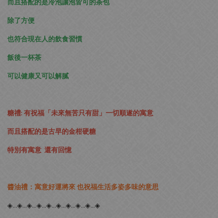
而且搭配的是冷泡讓泡皆可的茶包
除了方便
也符合現在人的飲食習慣
飯後一杯茶
可以健康又可以解膩
糖禮: 有祝福「未來無苦只有甜」一切順遂的寓意
而且搭配的是古早的金柑硬糖
特別有寓意 還有回憶
醬油禮：寓意好運將來 也祝福生活多姿多味的意思
◈…◈…◈…◈…◈…◈…◈…◈…◈…◈