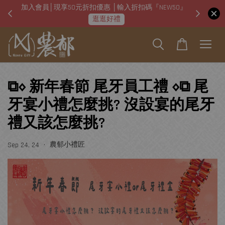
W50』
即日起「本店可線上使用台灣pay掃碼支付」
2022 
掃碼QR支付去！
⧉⋄ 新年春節 尾牙員工禮 ⋄⧉ 尾
牙宴小禮怎麼挑? 沒設宴的尾牙
禮又該怎麼挑?
•
農郁小禮匠
Sep 24, 24