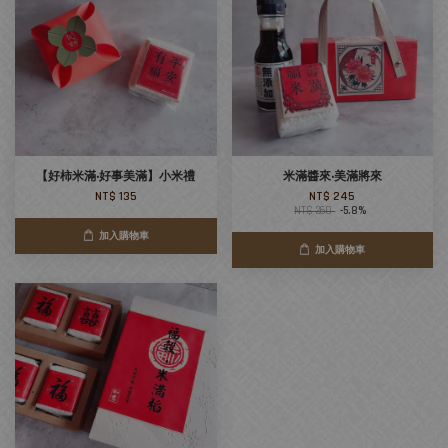
【好柿米滿‧好事美滿】小米禮
米滿醬來‧美滿將來
NT$ 135
NT$ 245
NT$ 260
-5.8%
加入購物車
加入購物車