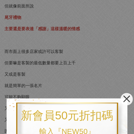
但就像前面所說
尾牙禮物
主要還是要表達「感謝」這樣溫暖的情感
而市面上很多店家或許可以客製
但要嘛是客製的最低數量都要上百上千
又或是客製
就是簡單的一張名片
可能不夠顯眼
又或是不夠有記憶點
新會員50元折扣碼
又或者無法寫太多的字數
輸入『NEW50』
因此選擇上