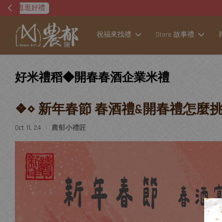
祝福來找禮
Store 故事禮
好米禮稻◆開春春酒企業米禮
❖⋄ 新年春節 春酒禮&開春禮怎麼挑
Oct 11, 24
農郁小禮匠
•