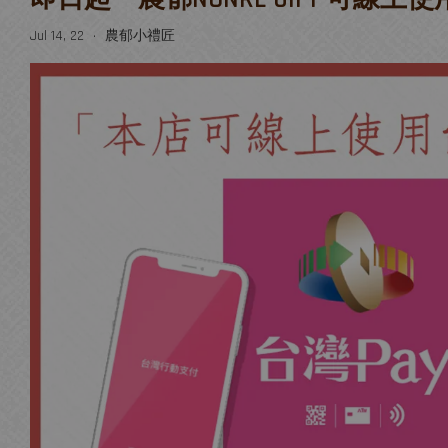
Jul 14, 22
農郁小禮匠
•