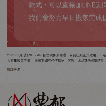
2021年12月 農郁NonreGift的官網搬新家囉！目前已經正式
大家稍微等等唷！ 搬家期間有任何禮物、客製、或是其他相關諮詢，都可以加LIN
閱讀更多 →