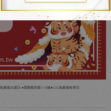
5為最後出貨日 ●需開春到貨-2/8後●1/26為最後收單日