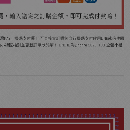
使用「台灣PAY」掃碼支付囉！ 可直接於訂購後自行掃碼支付候用LINE或信件回
對並更新訂單狀態唷！ LINE-ID為@nonre 2023.11.30 全體小禮