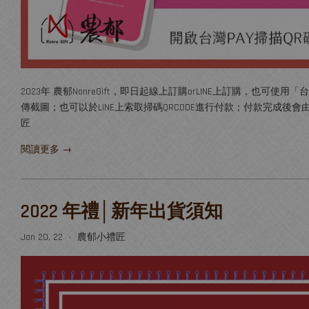
2023年 農郁NonreGift，即日起線上訂購orLINE上訂購，也可
傳截圖；也可以於LINE上索取掃碼QRCODE進行付款；付款完成後會由小禮匠核
匠
閱讀更多 →
2022 年禮│新年出貨須知
Jan 20, 22
農郁小禮匠
•