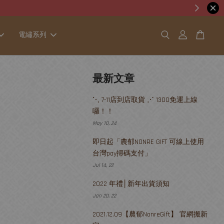
電繡系列
最新文章
⋱ 7-11店到店取貨 ⋰ 1300免運上線
囉！！
May 10, 24
即日起「農郁NONRE GIFT 可線上使用
台灣pay掃碼支付」
Jul 14, 22
2022 年禮│新年出貨須知
Jan 20, 22
2021.12.09【農郁NonreGift】 官網搬新