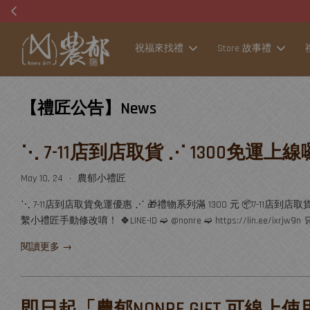
祝福來找禮
Store 故事禮
【禮匠公告】News
⋱ 7-11店到店取貨 ⋰ 1300免運上
May 10, 24
農郁小禮匠
•
⋱ 7-11店到店取貨免運優惠 ⋰ 🎁禮物系列滿 1300 元 📦7-11
繫小禮匠手動修改唷！ 🍀LINE-ID ➫ @nonre ➫ https://lin.ee/ixrjw9n 🛒挑
閱讀更多 →
即日起「農郁NONRE GIFT 可線上