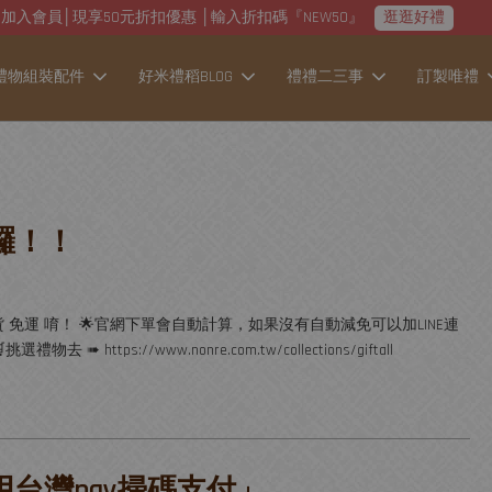
加入會員│現享50元折扣優惠 │輸入折扣碼『NEW50』
逛逛好禮
禮物組裝配件
好米禮稻BLOG
禮禮二三事
訂製唯禮
線囉！！
店到店取貨 免運 唷！ 🌟官網下單會自動計算，如果沒有自動減免可以加LINE連
選禮物去 ➠ https://www.nonre.com.tw/collections/giftall
使用台灣pay掃碼支付」