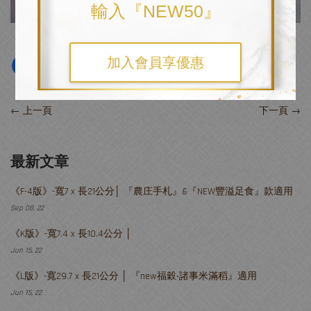
輸入『NEW50』
加入會員享優惠
←
上一頁
下一頁
→
最新文章
《F-4版》-寬7 x 長21公分│ 『農庄手札』&『NEW豐溢足食』款適用
Sep 08, 22
《K版》-寬7.4 x 長10.4公分 │
Jun 15, 22
《L版》-寬29.7 x 長21公分 │ 『new福穀‧諸事米滿稻』適用
Jun 15, 22