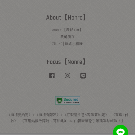
About【Nonre】
About 【農郁 Gift】
農郁所在
加LINE│連絡小禮匠
Focus【Nonre】
Facebook
Instagram
Line
《擁禮要約定》
|
《擁禮有隱私》
|
《訂製請注意&客製要約定》
|
《運送&付
款》
|
【官網結帳故障時，可點此加LINE由禮匠幫您手動建單結帳喔！】