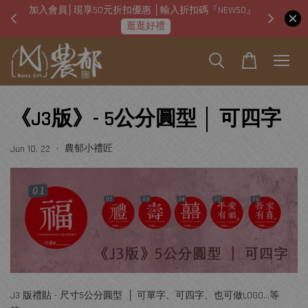
加入會員│現享50元折扣優惠 │輸入折扣碼『NEW50』
即日起
逛逛好禮
《J3版》- 5公分圓型 │ 可四字
•
農郁小禮匠
Jun 10, 22
J3 版禮貼 - 尺寸5公分圓型 │ 可單字、可四字、也可做LOGO...等