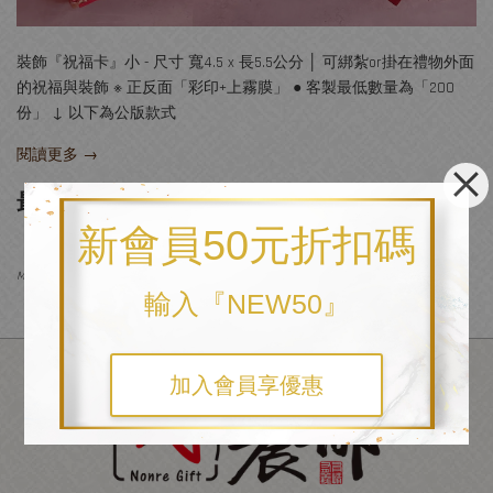
裝飾『祝福卡』小 - 尺寸 寬4.5 x 長5.5公分 │ 可綁紮or掛在禮物外面
的祝福與裝飾 ※ 正反面「彩印+上霧膜」 ● 客製最低數量為「200
份」 ↓ 以下為公版款式
閱讀更多 →
最新文章
新會員50元折扣碼
『祝福卡』小 - 尺寸 寬4.5 x 長5.5公分 │ 雙面彩印上霧膜
Mar 15, 22
輸入『NEW50』
加入會員享優惠