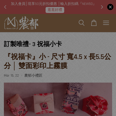
加入會員│現享50元折扣優惠 │輸入折扣碼『NEW50』
即日起
逛逛好禮
訂製唯禮- 3 祝福小卡
『祝福卡』小 - 尺寸 寬4.5 x 長5.5公
分 │ 雙面彩印上霧膜
Mar 15, 22
農郁小禮匠
•