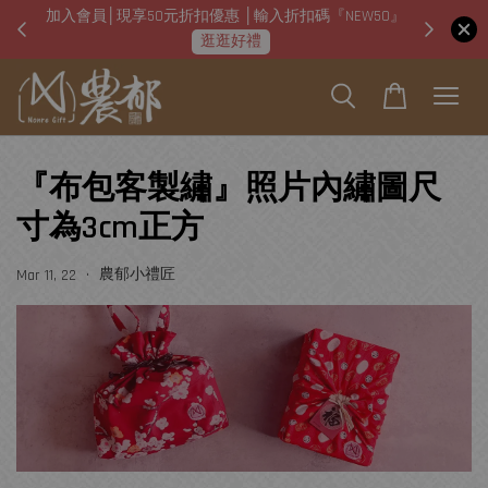
加入會員│現享50元折扣優惠 │輸入折扣碼『NEW50』
即日起
逛逛好禮
『布包客製繡』照片內繡圖尺
寸為3cm正方
•
農郁小禮匠
Mar 11, 22