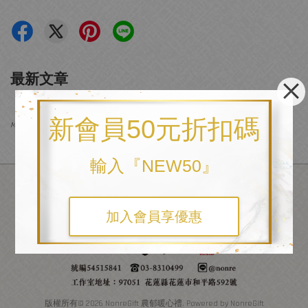
最新文章
『布包客製繡』照片內繡圖尺寸為3cm正方
新會員50元折扣碼
Mar 11, 22
輸入『NEW50』
加入會員享優惠
版權所有© 2026 NonreGift 農郁暖心禮. Powered by NonreGift