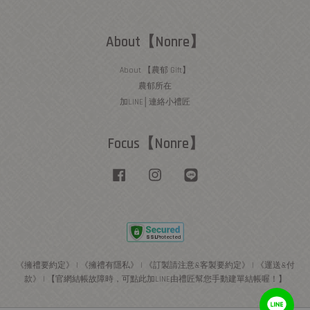
About【Nonre】
About 【農郁 Gift】
農郁所在
加LINE│連絡小禮匠
Focus【Nonre】
Facebook
Instagram
Line
《擁禮要約定》
|
《擁禮有隱私》
|
《訂製請注意&客製要約定》
|
《運送&付
款》
|
【官網結帳故障時，可點此加LINE由禮匠幫您手動建單結帳喔！】