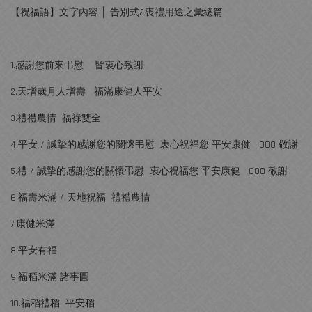
【祝福語】文字內容 │ 告別式&喪禮用途之彙總篇
1.感謝您前來弔慰 皆衷心致謝
2.天增歲月人增壽 福滿康健人平安
3.禮禮農情 福祿雙全
4.平安 / 誠摯的感謝您的關懷弔慰 衷心祝福您 平安康健 OOO 敬謝
5.禮 / 誠摯的感謝您的關懷弔慰 衷心祝福您 平安康健 OOO 敬謝
6.福壽米滿 / 天地祝福 禮禮農情
7.康健米滿
8.平安有福
9.福稻米滿 諸事圓
10.福稻禮稻 平安稻