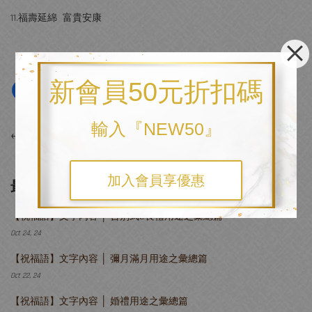
11.福壽延綿 富貴安康
新會員50元折扣碼
輸入『NEW50』
←
上一頁
加入會員享優惠
最新文章
【祝福語】文字內容 │ 告別式&喪禮用途之彙總篇
Oct 24, 24
【祝福語】文字內容 │ 彌月滿月用途之彙總篇
Oct 22, 24
【祝福語】文字內容 │ 婚禮用途之彙總篇