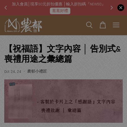
加入會員│現享50元折扣優惠 │輸入折扣碼『NEW50』
即日起
逛逛好禮
【祝福語】文字內容 │ 告別式&
喪禮用途之彙總篇
•
農郁小禮匠
Oct 24, 24