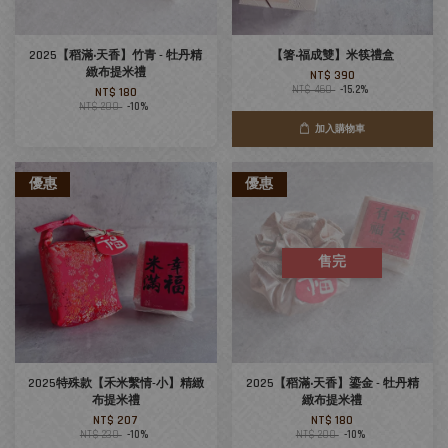
2025【稻滿‧天香】竹青 - 牡丹精
【箸‧福成雙】米筷禮盒
緻布提米禮
NT$ 390
NT$ 460
-15.2%
NT$ 180
NT$ 200
-10%
加入購物車
優惠
優惠
售完
2025特殊款【禾米繫情-小】精緻
2025【稻滿‧天香】鎏金 - 牡丹精
布提米禮
緻布提米禮
NT$ 207
NT$ 180
NT$ 230
-10%
NT$ 200
-10%