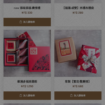
new 添味添福‧農情禮
【福滿‧成雙】米禮布禮袋
NT$ 330
NT$ 280
加入購物車
穀滿多福添運粽
客製【繁花‧繫農情】
NT$ 1,290
NT$ 680
加入購物車
加入購物車