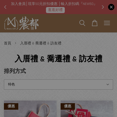
NEW50』
即日起「本店可線上使用台灣pay掃碼支付」
202
掃碼QR支付去！
›
首頁
入厝禮 & 喬遷禮 & 訪友禮
入厝禮 & 喬遷禮 & 訪友禮
排列方式
優惠
優惠