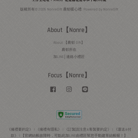
版權所有© 2026 NonreGift 農郁暖心禮. Powered by NonreGift
About【Nonre】
About 【農郁 Gift】
農郁所在
加LINE│連絡小禮匠
Focus【Nonre】
Facebook
Instagram
Line
《擁禮要約定》
|
《擁禮有隱私》
|
《訂製請注意&客製要約定》
|
《運送&付
款》
|
【官網結帳故障時，可點此加LINE由禮匠幫您手動建單結帳喔！】