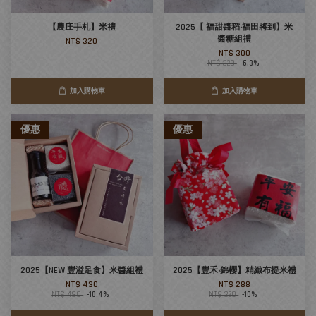
【農庄手札】米禮
2025【 福甜醬稻‧福田將到】米
醬糖組禮
NT$ 320
NT$ 300
NT$ 320
-6.3%
加入購物車
加入購物車
優惠
優惠
2025【NEW 豐溢足食】米醬組禮
2025【豐禾‧錦櫻】精緻布提米禮
NT$ 430
NT$ 288
NT$ 480
-10.4%
NT$ 320
-10%