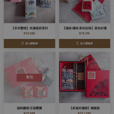
【禾米繫情】米滿福祥系列
【福柿‧禮柿‧茶米好柿】茶米好禮
NT$ 580
NT$ 315
加入購物車
加入購物車
售完
福柿醬稻‧五福豐藏
【多福米滿稻】精緻版
NT$ 688
NT$ 1,280