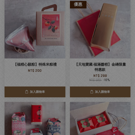
優惠
【福稻心願粽】特殊米粽禮
【天地寶藏‧福滿醬稻】金磚限量
特惠款
NT$ 200
NT$ 288
NT$ 320
-10%
加入購物車
加入購物車