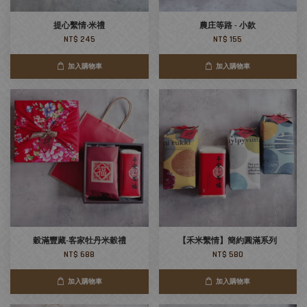
提心繫情‧米禮
農庄等路 - 小款
NT$ 245
NT$ 155
加入購物車
加入購物車
穀滿豐藏-客家牡丹米穀禮
【禾米繫情】簡約圓滿系列
NT$ 688
NT$ 580
加入購物車
加入購物車