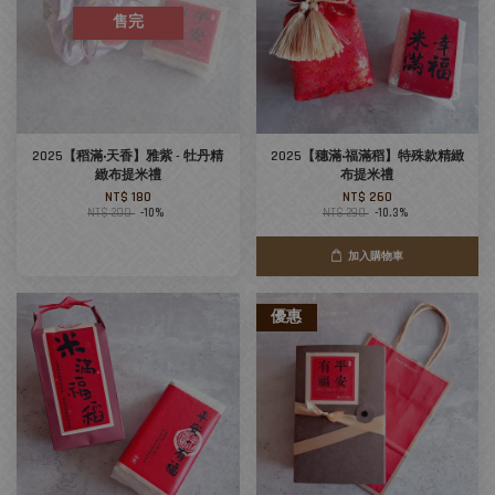
售完
2025【稻滿‧天香】雅紫 - 牡丹精
2025【穗滿‧福滿稻】特殊款精緻
緻布提米禮
布提米禮
NT$ 180
NT$ 260
NT$ 200
-10%
NT$ 290
-10.3%
加入購物車
優惠