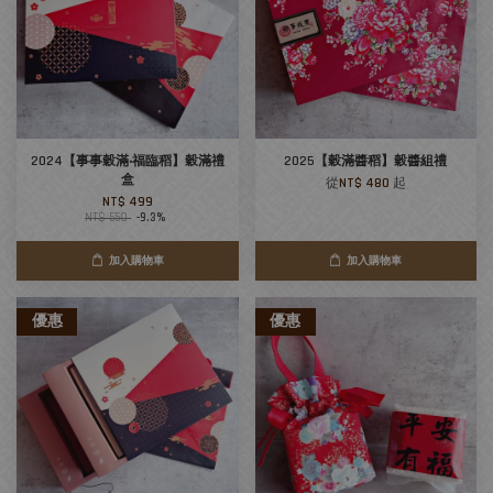
2024【事事穀滿‧福臨稻】穀滿禮
2025【穀滿醬稻】穀醬組禮
盒
從
NT$ 480
起
NT$ 499
NT$ 550
-9.3%
加入購物車
加入購物車
優惠
優惠