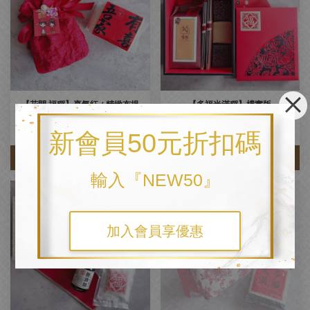
【花開‧福稻】喜氣紅 / 精緻布提
【多福米滿稻】樸實版
米禮
NT$ 980
NT$ 220
新會員50元折扣碼
加入購物車
加入購物車
輸入『NEW50』
加入會員享優惠
售完