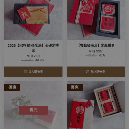
2025【NEW 福稻‧米滿】金磚米禮
【豐穀福滿盒】米穀禮盒
盒
NT$ 225
NT$ 250
-10%
NT$ 260
NT$ 320
-18.8%
加入購物車
加入購物車
優惠
優惠
售完