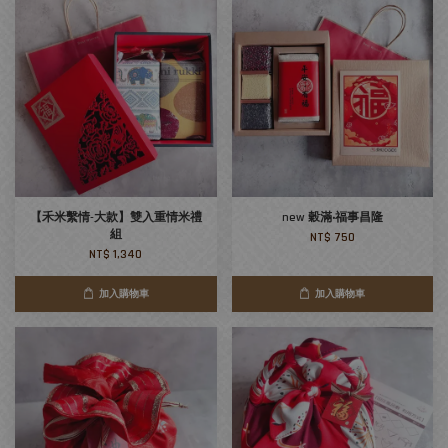
【禾米繫情-大款】雙入重情米禮
new 穀滿‧福事昌隆
組
NT$ 750
NT$ 1,340
加入購物車
加入購物車