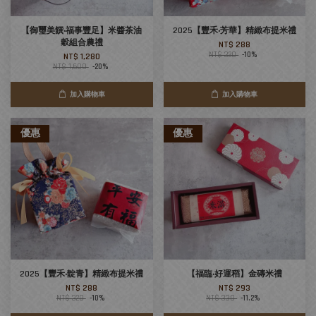
【御璽美饌‧福事豐足】米醬茶油
2025【豐禾‧芳華】精緻布提米禮
穀組合農禮
NT$ 288
NT$ 320
-10%
NT$ 1,280
NT$ 1,600
-20%
加入購物車
加入購物車
優惠
優惠
2025【豐禾‧靛青】精緻布提米禮
【福臨‧好運稻】金磚米禮
NT$ 288
NT$ 293
NT$ 320
-10%
NT$ 330
-11.2%