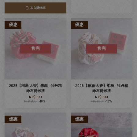
加入購物車
優惠
優惠
售完
售完
2025【稻滿‧天香】朱顏 - 牡丹精
2025【稻滿‧天香】柔粉 - 牡丹精
緻布提米禮
緻布提米禮
NT$ 180
NT$ 180
NT$ 200
-10%
NT$ 200
-10%
優惠
優惠