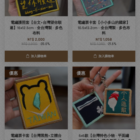
電繡護照套【台文+台灣望你順
電繡票卡套【小小多山的國家】
遂】16x12.5cm - 全台灣製 - 多色
10.5x13.2cm - 全台灣製 - 多色布
布料
料
NT$ 2,000
NT$ 1,058
NT$ 2,800
-28.6%
NT$ 1,350
-21.6%
加入購物車
加入購物車
優惠
優惠
電繡票卡套【台灣黑熊+立體台
6x6款【台灣特色小物 - 平面繡