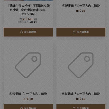
【電繡牛仔大托特】平面繡&立體
客製電繡『5cm正方內』繡資
台灣款 - 全台灣製含繡10cm -
NT$ 86
39*37+9(68)
從
NT$ 600
起
NT$ 680
-11.8%
加入購物車
加入購物車
客製電繡『3cm正方內』繡資
客製電繡『4cm正方內』繡資
NT$ 50
NT$ 68
加入購物車
加入購物車