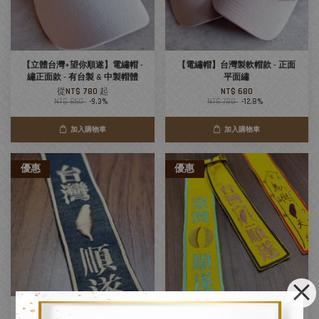
【立體台灣+望你順遂】電繡帽 -
【電繡帽】台灣製軟帽款 - 正面
繡正面款 - 有台製 & 中製帽體
平面繡
從
NT$ 780
起
NT$ 680
NT$ 860
-9.3%
NT$ 780
-12.8%
加入購物車
加入購物車
優惠
優惠
【立體台灣】電繡牛仔軟式飄帶
【立體聖筊】電繡軟式飄帶 5x29