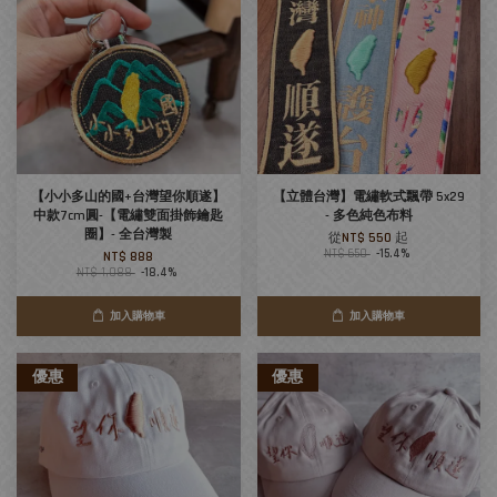
【小小多山的國+台灣望你順遂】
【立體台灣】電繡軟式飄帶 5x29
中款7cm圓-【電繡雙面掛飾鑰匙
- 多色純色布料
圈】- 全台灣製
從
NT$ 550
起
NT$ 650
-15.4%
NT$ 888
NT$ 1,088
-18.4%
加入購物車
加入購物車
優惠
優惠