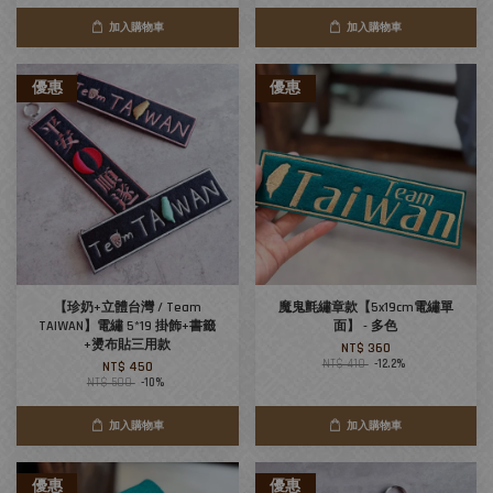
加入購物車
加入購物車
優惠
優惠
【珍奶+立體台灣 / Team
魔鬼氈繡章款【5x19cm電繡單
TAIWAN】電繡 5*19 掛飾+書籤
面】 - 多色
+燙布貼三用款
NT$ 360
NT$ 410
-12.2%
NT$ 450
NT$ 500
-10%
加入購物車
加入購物車
優惠
優惠