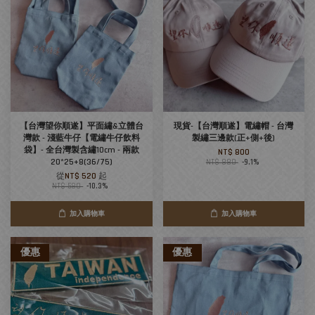
【台灣望你順遂】平面繡&立體台
現貨-【台灣順遂】電繡帽 - 台灣
灣款 - 淺藍牛仔【電繡牛仔飲料
製繡三邊款(正+側+後)
袋】- 全台灣製含繡10cm - 兩款
NT$ 800
20*25+8(36/75)
NT$ 880
-9.1%
從
NT$ 520
起
NT$ 580
-10.3%
加入購物車
加入購物車
優惠
優惠