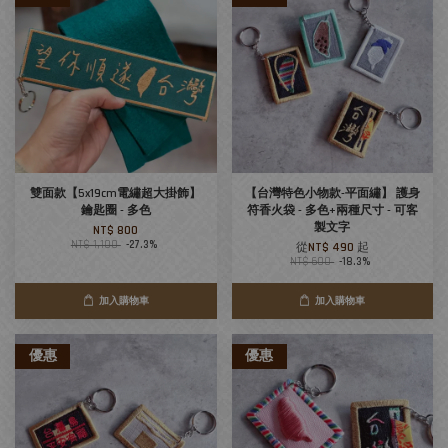
雙面款【5x19cm電繡超大掛飾】
【台灣特色小物款-平面繡】 護身
鑰匙圈 - 多色
符香火袋 - 多色+兩種尺寸 - 可客
製文字
NT$ 800
NT$ 1,100
-27.3%
從
NT$ 490
起
NT$ 600
-18.3%
加入購物車
加入購物車
優惠
優惠