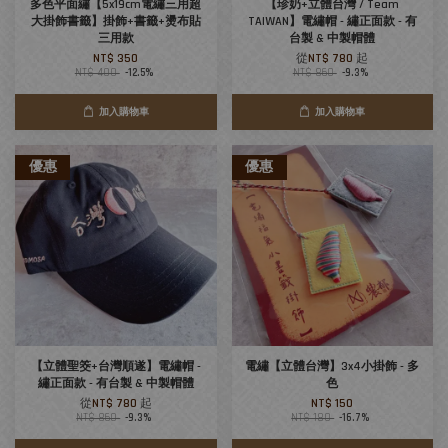
多色平面繡【5x19cm電繡三用超
【珍奶+立體台灣 / Team
大掛飾書籤】掛飾+書籤+燙布貼
TAIWAN】電繡帽 - 繡正面款 - 有
三用款
台製 & 中製帽體
NT$ 350
從
NT$ 780
起
NT$ 400
-12.5%
NT$ 860
-9.3%
加入購物車
加入購物車
優惠
優惠
【立體聖筊+台灣順遂】電繡帽 -
電繡【立體台灣】3x4小掛飾 - 多
繡正面款 - 有台製 & 中製帽體
色
從
NT$ 780
起
NT$ 150
NT$ 860
-9.3%
NT$ 180
-16.7%