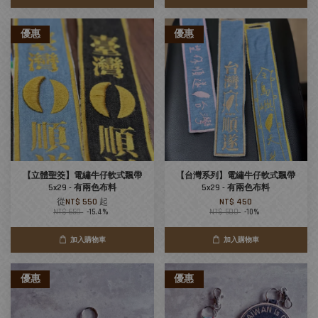
優惠
優惠
【立體聖筊】電繡牛仔軟式飄帶
【台灣系列】電繡牛仔軟式飄帶
5x29 - 有兩色布料
5x29 - 有兩色布料
從
NT$ 550
起
NT$ 450
NT$ 650
-15.4%
NT$ 500
-10%
加入購物車
加入購物車
優惠
優惠