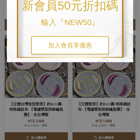
新會員50元折扣碼
5x29 - 有兩色牛仔
- 多色純色布料
從
NT$ 550
起
從
NT$ 550
起
NT$ 650
-15.4%
NT$ 650
-15.4%
輸入『NEW50』
加入購物車
加入購物車
優惠
優惠
加入會員享優惠
【立體台灣造型聖筊】約8cm圓-
【立體聖筊】約8cm圓-特殊織紋
特殊織紋布-【電繡雙面掛飾鑰匙
布-【電繡雙面掛飾鑰匙圈】- 全
圈】- 全台灣製
台灣製
NT$ 1,088
NT$ 1,088
NT$ 1,280
-15%
NT$ 1,280
-15%
加入購物車
加入購物車