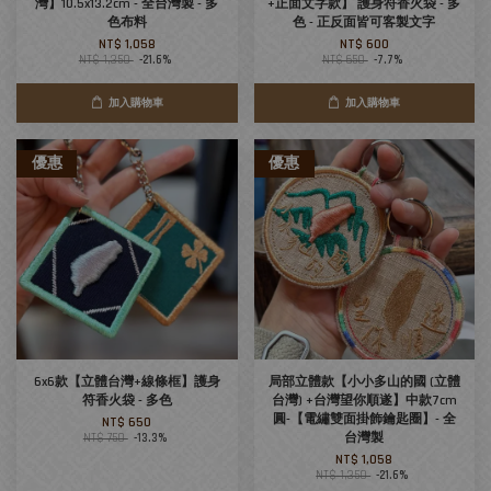
灣】10.5x13.2cm - 全台灣製 - 多
+正面文字款】 護身符香火袋 - 多
色布料
色 - 正反面皆可客製文字
NT$ 1,058
NT$ 600
NT$ 1,350
-21.6%
NT$ 650
-7.7%
加入購物車
加入購物車
優惠
優惠
6x6款【立體台灣+線條框】護身
局部立體款【小小多山的國 (立體
符香火袋 - 多色
台灣) +台灣望你順遂】中款7cm
圓-【電繡雙面掛飾鑰匙圈】- 全
NT$ 650
台灣製
NT$ 750
-13.3%
NT$ 1,058
NT$ 1,350
-21.6%