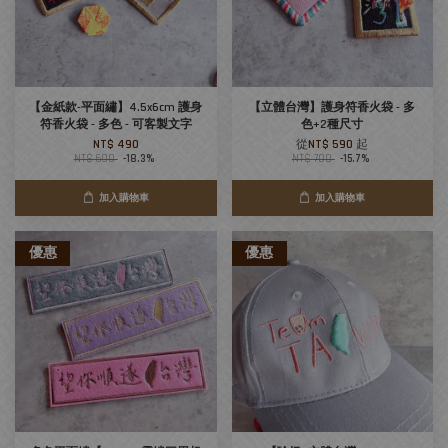
【金紙款-平面繡】4.5x6cm 護身
【立體台灣】護身符香火袋 - 多
符香火袋 - 多色 - 可客製文字
色+2種尺寸
NT$ 490
從
NT$ 590
起
NT$ 600
-18.3%
NT$ 700
-15.7%
加入購物車
加入購物車
優惠
優惠