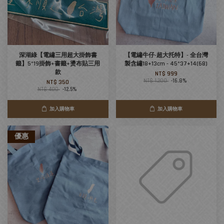
深湖綠【電繡三用超大掛飾書
【電繡牛仔-超大托特】- 全台灣
籤】5*19掛飾+書籤+燙布貼三用
製含繡18+13cm - 45*37+14(68)
款
NT$ 999
NT$ 1,200
-16.8%
NT$ 350
NT$ 400
-12.5%
加入購物車
加入購物車
優惠