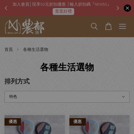
加入會員│現享50元折扣優惠 │輸入折扣碼『NEW50』
即日起
逛逛好禮
›
首頁
各種生活選物
各種生活選物
排列方式
優惠
優惠