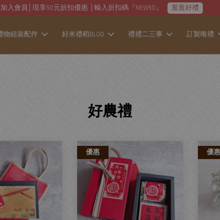
加入會員│現享50元折扣優惠 │輸入折扣碼『NEW50』
逛逛好禮
禮物組裝配件
好米禮稻BLOG
禮禮二三事
訂製唯禮
好農禮
優惠
優