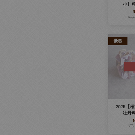
小】
N
NT$
優惠
2025【
牡丹
NT$