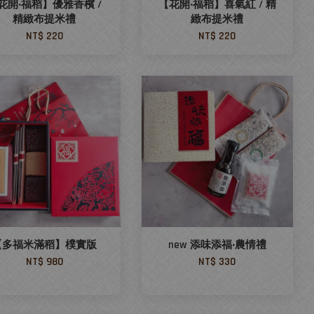
花開‧福稻】優雅香檳 /
【花開‧福稻】喜氣紅 / 精
精緻布提米禮
緻布提米禮
NT$ 220
NT$ 220
【多福米滿稻】樸實版
new 添味添福‧農情禮
NT$ 980
NT$ 330