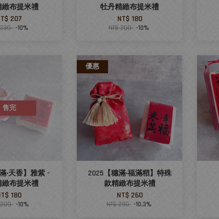
精緻布提米禮
牡丹精緻布提米禮
T$ 207
NT$ 180
 230
-10%
NT$ 200
-10%
優惠
售完
稻滿‧天香】雅紫 -
2025【穗滿‧福滿稻】特殊
精緻布提米禮
款精緻布提米禮
NT$ 180
NT$ 260
 200
-10%
NT$ 290
-10.3%