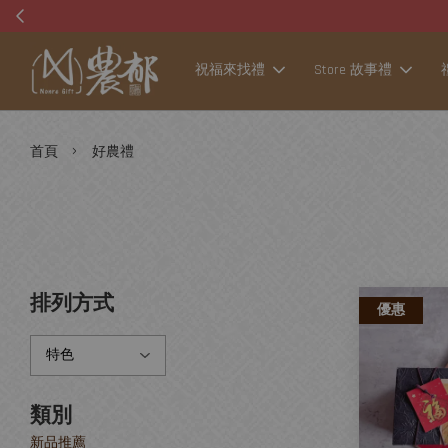
祝福來找禮
Store 故事禮
›
首頁
好農禮
排列方式
優惠
類別
新品推薦