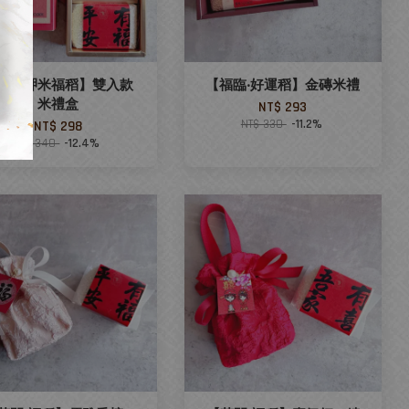
new 呷米福稻】雙入款
【福臨‧好運稻】金磚米禮
米禮盒
NT$ 293
NT$ 330
-11.2%
NT$ 298
NT$ 340
-12.4%