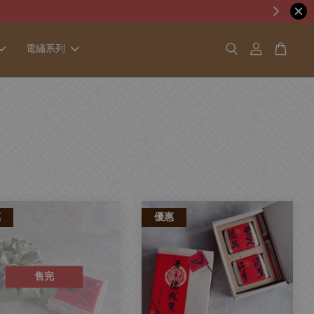
電繡系列
惠
優惠
售完