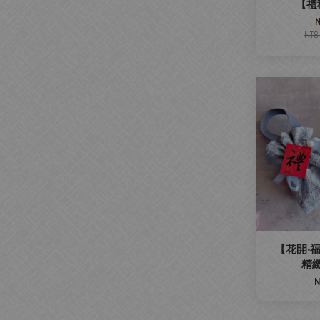
【禮
NT$
【花開‧福
精
N