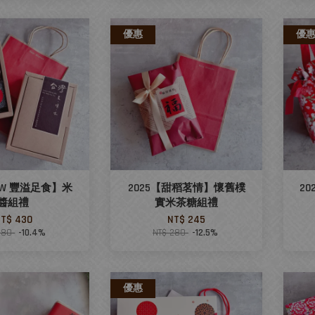
優惠
優
NEW 豐溢足食】米
2025【甜稻茗情】懷舊樸
2
醬組禮
實米茶糖組禮
T$ 430
NT$ 245
480
-10.4%
NT$ 280
-12.5%
優惠