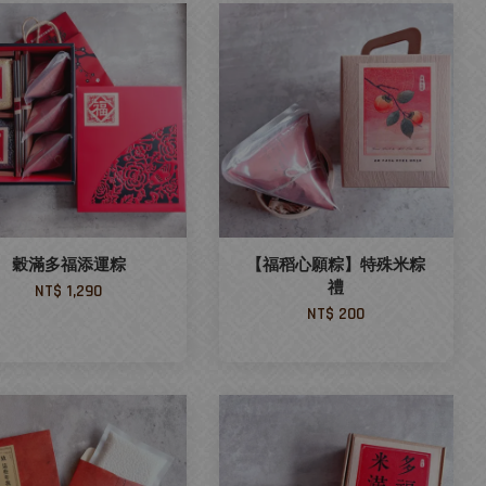
穀滿多福添運粽
【福稻心願粽】特殊米粽
禮
NT$ 1,290
NT$ 200