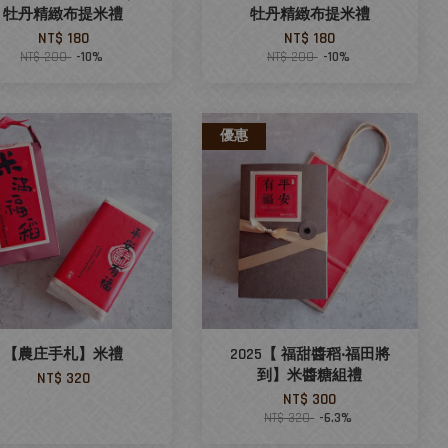
牡丹精緻布提米禮
牡丹精緻布提米禮
NT$ 180
NT$ 180
NT$ 200
-10%
NT$ 200
-10%
優惠
【農庄手札】米禮
2025【 福甜醬稻‧福田將
到】米醬糖組禮
NT$ 320
NT$ 300
NT$ 320
-6.3%