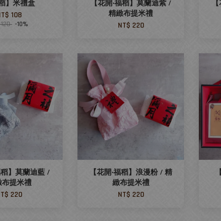
稻】米禮盒
【花開‧福稻】莫蘭迪紫 /
【
精緻布提米禮
NT$ 108
 120
-10%
NT$ 220
稻】莫蘭迪藍 /
【花開‧福稻】浪漫粉 / 精
緻布提米禮
緻布提米禮
T$ 220
NT$ 220