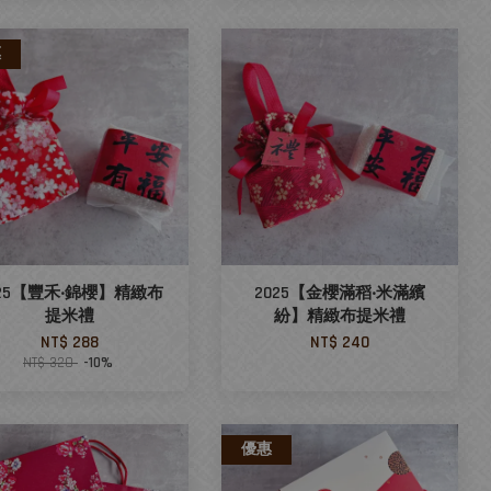
惠
025【豐禾‧錦櫻】精緻布
2025【金櫻滿稻‧米滿繽
提米禮
紛】精緻布提米禮
NT$ 288
NT$ 240
NT$ 320
-10%
優惠