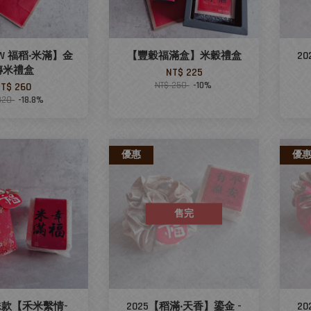
EW 福稻‧米滿】金
【豐穀福滿盒】米穀禮盒
2
磚米禮盒
NT$ 225
NT$ 250
-10%
T$ 260
320
-18.8%
優惠
優
售完
特殊款【禾米繫情-
2025【稻滿‧天香】鎏金 -
2