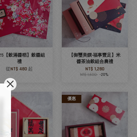
025【穀滿醬稻】穀醬組
【御璽美饌‧福事豐足】米
禮
醬茶油穀組合農禮
從
NT$ 480
起
NT$ 1,280
NT$ 1,600
-20%
惠
優惠