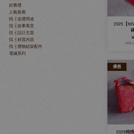
好農禮
人氣推薦
找 ┤送禮用途
2025【N
找 ┤故事寓意
找 ┤設計主題
N
找 ┤材質內容
NT$ 
找 ┤禮物組裝配件
電繡系列
優惠
2025