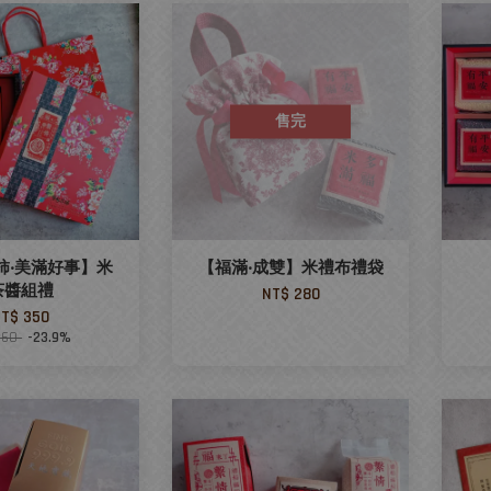
售完
柿‧美滿好事】米
【福滿‧成雙】米禮布禮袋
茶醬組禮
NT$ 280
T$ 350
460
-23.9%