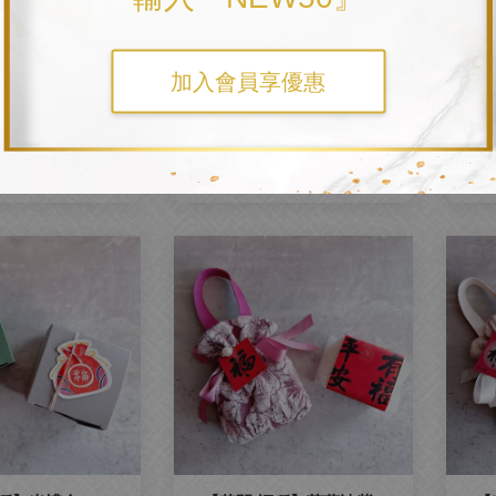
加入會員享優惠
豐禾‧芳華】精緻布
2025【豐禾‧靛青】精緻布
【
提米禮
提米禮
T$ 288
NT$ 288
 320
-10%
NT$ 320
-10%