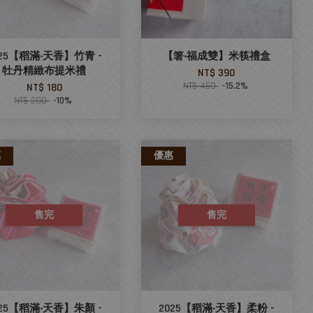
025【稻滿‧天香】竹青 -
【箸‧福成雙】米筷禮盒
牡丹精緻布提米禮
NT$ 390
NT$ 460
-15.2%
NT$ 180
NT$ 200
-10%
惠
優惠
售完
售完
025【稻滿‧天香】朱顏 -
2025【稻滿‧天香】柔粉 -