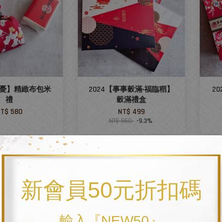
梅憂】精緻布包米
2024【事事穀滿‧福臨稻】
2
禮
穀滿禮盒
T$ 580
NT$ 499
NT$ 550
-9.3%
優惠
優
新會員50元折扣碼
輸入『NEW50』