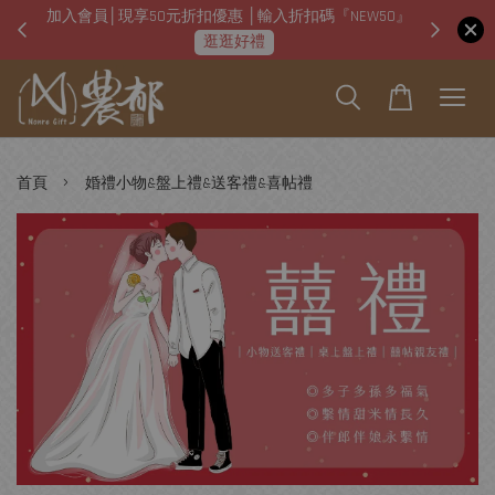
加入會員│現享50元折扣優惠 │輸入折扣碼『NEW50』
即日起
逛逛好禮
›
首頁
婚禮小物&盤上禮&送客禮&喜帖禮