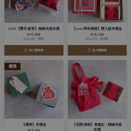
2025【豐禾‧靛青】精緻布提米禮
【new 呷米福稻】雙入款米禮盒
NT$ 288
NT$ 298
NT$ 320
-10%
NT$ 340
-12.4%
加入購物車
加入購物車
優惠
【禮稻】米禮盒
【花開‧福稻】喜氣紅 / 精緻布提
米禮
NT$ 108