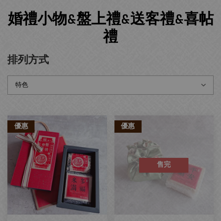
婚禮小物&盤上禮&送客禮&喜帖
禮
排列方式
優惠
優惠
售完