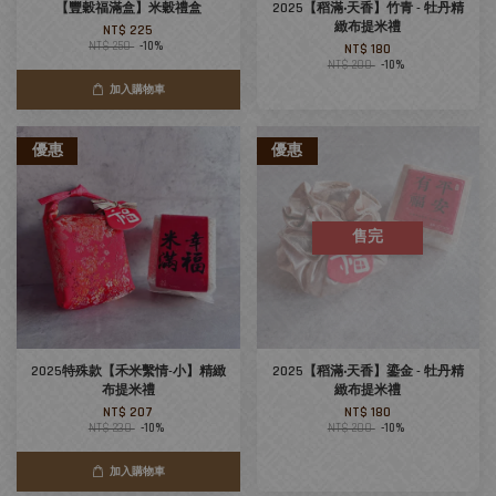
【豐穀福滿盒】米穀禮盒
2025【稻滿‧天香】竹青 - 牡丹精
緻布提米禮
NT$ 225
NT$ 250
-10%
NT$ 180
NT$ 200
-10%
加入購物車
優惠
優惠
售完
2025特殊款【禾米繫情-小】精緻
2025【稻滿‧天香】鎏金 - 牡丹精
布提米禮
緻布提米禮
NT$ 207
NT$ 180
NT$ 230
-10%
NT$ 200
-10%
加入購物車