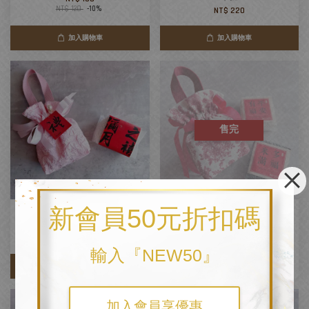
NT$ 120
-10%
NT$ 220
加入購物車
加入購物車
售完
新會員50元折扣碼
【花開‧福稻】浪漫粉 / 精緻布提
【福滿‧成雙】米禮布禮袋
米禮
NT$ 280
NT$ 220
輸入『NEW50』
加入購物車
優惠
加入會員享優惠