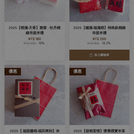
2025【稻滿‧天香】雅紫 - 牡丹精
2025【穗滿‧福滿稻】特殊款精緻
緻布提米禮
布提米禮
NT$ 180
NT$ 260
NT$ 200
-10%
NT$ 290
-10.3%
加入購物車
優惠
優惠
2025【 福甜醬稻‧福田將到】米
2025【甜稻茗情】懷舊樸實米茶