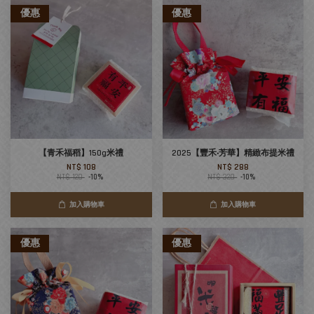
優惠
優惠
【青禾福稻】150g米禮
2025【豐禾‧芳華】精緻布提米禮
NT$ 108
NT$ 288
NT$ 120
-10%
NT$ 320
-10%
加入購物車
加入購物車
優惠
優惠