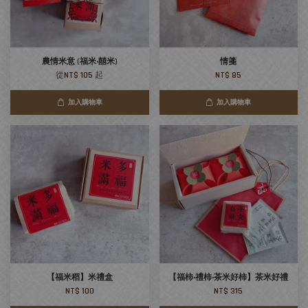
農情米意 (福米‧囍米)
情箋
從
NT$ 105
起
NT$ 85
加入購物車
加入購物車
【福米稻】米禮盒
【福柿‧禮柿‧茶米好柿】茶米好禮
NT$ 100
NT$ 315