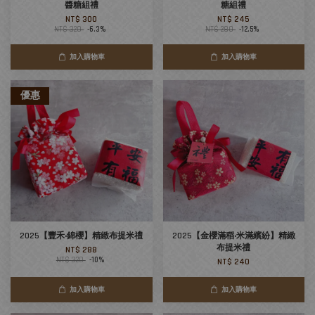
醬糖組禮
糖組禮
NT$ 300
NT$ 245
NT$ 320
-6.3%
NT$ 280
-12.5%
加入購物車
加入購物車
優惠
2025【豐禾‧錦櫻】精緻布提米禮
2025【金櫻滿稻‧米滿繽紛】精緻
布提米禮
NT$ 288
NT$ 320
-10%
NT$ 240
加入購物車
加入購物車