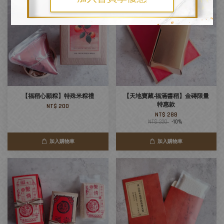
【福稻心願粽】特殊米粽禮
【天地寶藏‧福滿醬稻】金磚限量
特惠款
NT$ 200
NT$ 288
NT$ 320
-10%
加入購物車
加入購物車