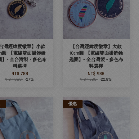
台灣經緯度徽章】小款
【台灣經緯度徽章】大款
cm圓-【電繡雙面掛飾鑰
10cm圓-【電繡雙面掛飾鑰
】- 全台灣製 - 多色布
匙圈】- 全台灣製 - 多色布
料選擇
料選擇
NT$ 788
NT$ 988
NT$ 1,080
-27%
NT$ 1,280
-22.8%
惠
優惠