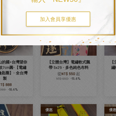
優惠
優
加入會員享優惠
山的國+台灣望你
【立體台灣】電繡軟式飄
【
7cm圓-【電繡
帶 5x29 - 多色純色布料
繡
匙圈】- 全台灣
從
NT$ 550
起
製
NT$ 650
-15.4%
T$ 888
,088
-18.4%
優惠
優