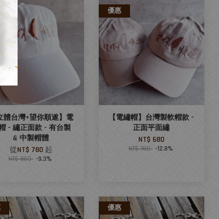
惠
優惠
立體台灣+望你順遂】電
【電繡帽】台灣製軟帽款 -
帽 - 繡正面款 - 有台製
正面平面繡
& 中製帽體
NT$ 680
NT$ 780
-12.8%
從
NT$ 780
起
NT$ 860
-9.3%
惠
優惠