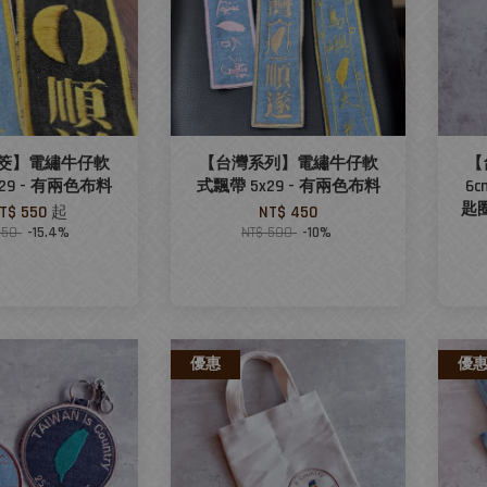
筊】電繡牛仔軟
【台灣系列】電繡牛仔軟
【
29 - 有兩色布料
式飄帶 5x29 - 有兩色布料
6
匙圈
T$ 550
起
NT$ 450
650
-15.4%
NT$ 500
-10%
優惠
優