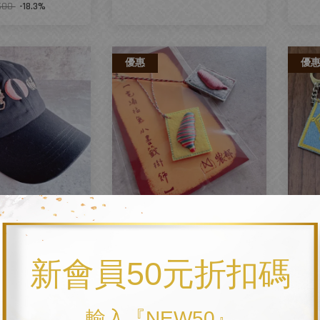
600
-18.3%
優惠
優
筊+台灣順遂】電
電繡【立體台灣】3x4小掛
【
繡正面款 - 有台製
飾 - 多色
形
 中製帽體
NT$ 150
新會員50元折扣碼
NT$ 180
-16.7%
T$ 780
起
 860
-9.3%
輸入『NEW50』