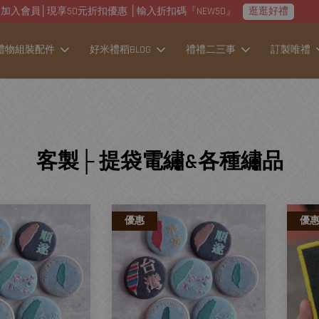
加入會員│現享50元折扣優惠 │輸入折扣碼『NEW50』
逛逛好禮
禮物組裝配件
好米禮稻BLOG
禮禮二三事
訂製唯禮
客製├ 提袋電繡&各種繡品
優惠
優