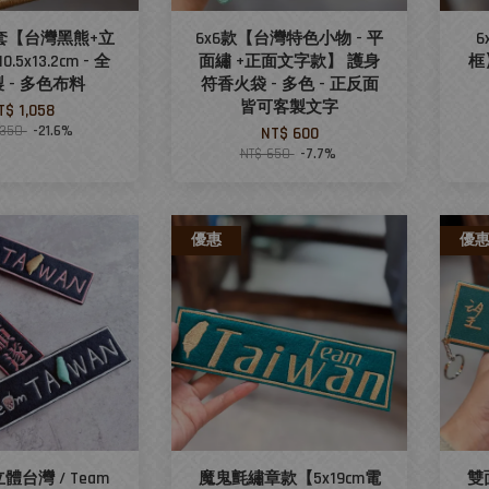
套【台灣黑熊+立
6x6款【台灣特色小物 - 平
5x13.2cm - 全
面繡 +正面文字款】 護身
框
 - 多色布料
符香火袋 - 多色 - 正反面
皆可客製文字
T$ 1,058
,350
-21.6%
NT$ 600
NT$ 650
-7.7%
優惠
優
體台灣 / Team
魔鬼氈繡章款【5x19cm電
雙