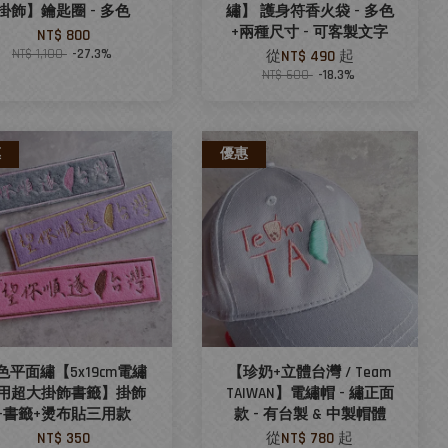
掛飾】鑰匙圈 - 多色
繡】 護身符香火袋 - 多色
+兩種尺寸 - 可客製文字
NT$ 800
NT$ 1,100
-27.3%
從
NT$ 490
起
NT$ 600
-18.3%
惠
優惠
色平面繡【5x19cm電繡
【珍奶+立體台灣 / Team
用超大掛飾書籤】掛飾
TAIWAN】電繡帽 - 繡正面
+書籤+燙布貼三用款
款 - 有台製 & 中製帽體
NT$ 350
從
NT$ 780
起