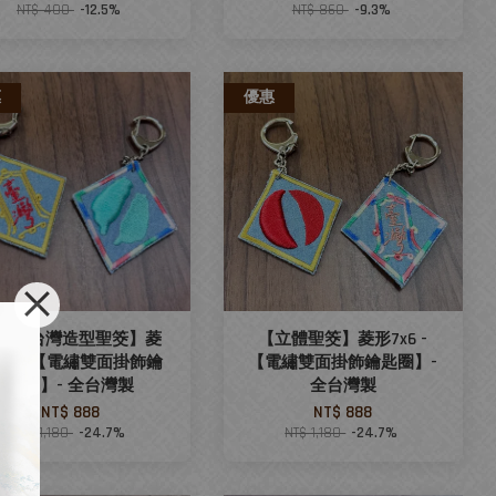
NT$ 400
-12.5%
NT$ 860
-9.3%
惠
優惠
立體台灣造型聖筊】菱
【立體聖筊】菱形7x6 -
7x6 -【電繡雙面掛飾鑰
【電繡雙面掛飾鑰匙圈】-
匙圈】- 全台灣製
全台灣製
NT$ 888
NT$ 888
NT$ 1,180
-24.7%
NT$ 1,180
-24.7%