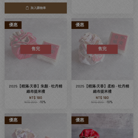
加入購物車
優惠
優惠
售完
售完
2025【稻滿‧天香】朱顏 - 牡丹精
2025【稻滿‧天香】柔粉 - 牡丹精
緻布提米禮
緻布提米禮
NT$ 180
NT$ 180
NT$ 200
-10%
NT$ 200
-10%
優惠
優惠