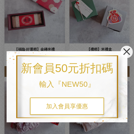
【福臨‧好運稻】金磚米禮
【禮稻】米禮盒
NT$ 293
NT$ 108
NT$ 330
-11.2%
NT$ 120
-10%
新會員50元折扣碼
加入購物車
加入購物車
輸入『NEW50』
加入會員享優惠