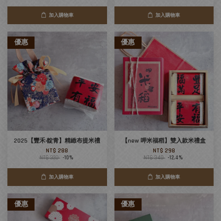
加入購物車
加入購物車
優惠
優惠
2025【豐禾‧靛青】精緻布提米禮
【new 呷米福稻】雙入款米禮盒
NT$ 288
NT$ 298
NT$ 320
-10%
NT$ 340
-12.4%
加入購物車
加入購物車
優惠
優惠