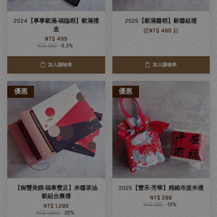
2024【事事穀滿‧福臨稻】穀滿禮
2025【穀滿醬稻】穀醬組禮
盒
從
NT$ 480
起
NT$ 499
NT$ 550
-9.3%
加入購物車
加入購物車
優惠
優惠
【御璽美饌‧福事豐足】米醬茶油
2025【豐禾‧芳華】精緻布提米禮
穀組合農禮
NT$ 288
NT$ 320
-10%
NT$ 1,280
NT$ 1,600
-20%