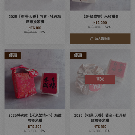
2025【稻滿‧天香】竹青 - 牡丹精
【箸‧福成雙】米筷禮盒
緻布提米禮
NT$ 390
NT$ 460
-15.2%
NT$ 180
NT$ 200
-10%
加入購物車
優惠
優惠
售完
2025特殊款【禾米繫情-小】精緻
2025【稻滿‧天香】鎏金 - 牡丹精
布提米禮
緻布提米禮
NT$ 207
NT$ 180
NT$ 230
-10%
NT$ 200
-10%