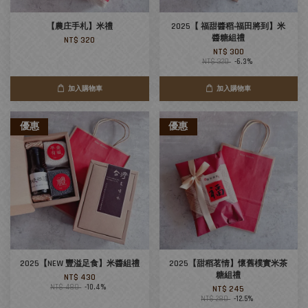
【農庄手札】米禮
2025【 福甜醬稻‧福田將到】米
醬糖組禮
NT$ 320
NT$ 300
NT$ 320
-6.3%
加入購物車
加入購物車
優惠
優惠
2025【NEW 豐溢足食】米醬組禮
2025【甜稻茗情】懷舊樸實米茶
糖組禮
NT$ 430
NT$ 480
-10.4%
NT$ 245
NT$ 280
-12.5%