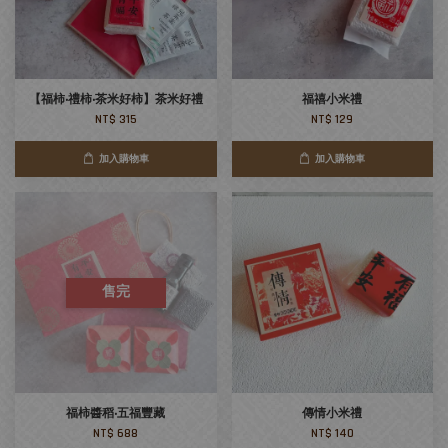
【福柿‧禮柿‧茶米好柿】茶米好禮
福禧小米禮
NT$ 315
NT$ 129
加入購物車
加入購物車
售完
福柿醬稻‧五福豐藏
傳情小米禮
NT$ 688
NT$ 140