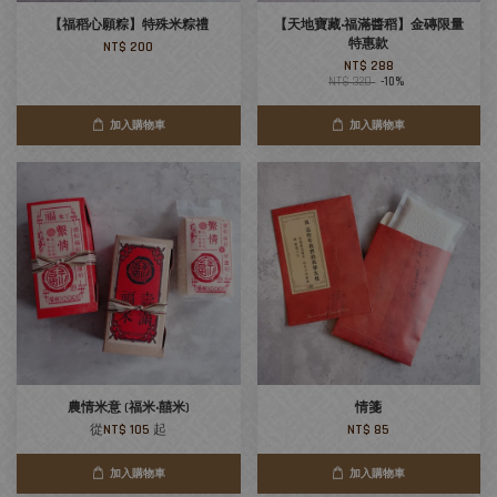
【福稻心願粽】特殊米粽禮
【天地寶藏‧福滿醬稻】金磚限量
特惠款
NT$ 200
NT$ 288
NT$ 320
-10%
加入購物車
加入購物車
農情米意 (福米‧囍米)
情箋
從
NT$ 105
起
NT$ 85
加入購物車
加入購物車