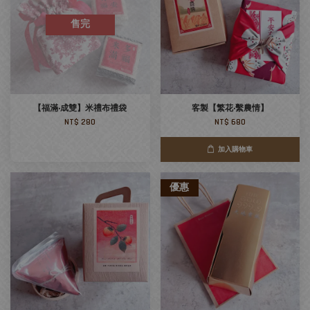
售完
【福滿‧成雙】米禮布禮袋
客製【繁花‧繫農情】
NT$ 280
NT$ 680
加入購物車
優惠