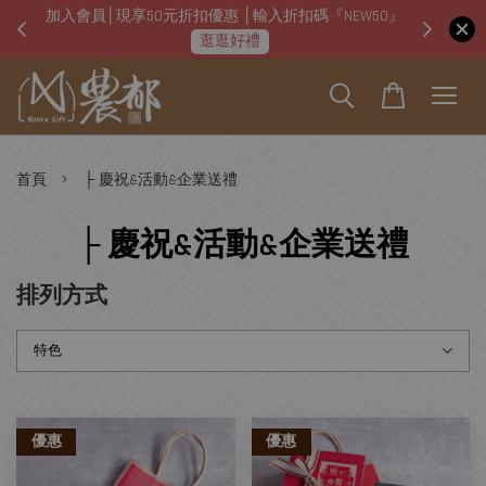
加入會員│現享50元折扣優惠 │輸入折扣碼『NEW50』
即日起
逛逛好禮
›
首頁
├ 慶祝&活動&企業送禮
├ 慶祝&活動&企業送禮
排列方式
優惠
優惠