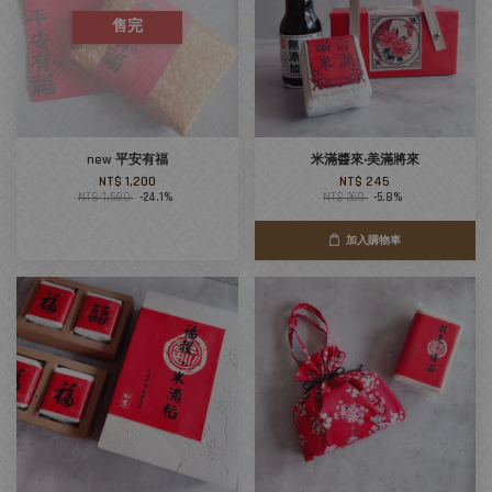
售完
new 平安有福
米滿醬來‧美滿將來
NT$ 1,200
NT$ 245
NT$ 1,580
-24.1%
NT$ 260
-5.8%
加入購物車