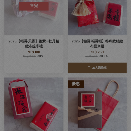
售完
2025【稻滿‧天香】雅紫 - 牡丹精
2025【穗滿‧福滿稻】特殊款精緻
緻布提米禮
布提米禮
NT$ 180
NT$ 260
NT$ 200
-10%
NT$ 290
-10.3%
加入購物車
優惠