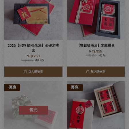
2025【NEW 福稻‧米滿】金磚米禮
【豐穀福滿盒】米穀禮盒
盒
NT$ 225
NT$ 250
-10%
NT$ 260
NT$ 320
-18.8%
加入購物車
加入購物車
優惠
優惠
售完