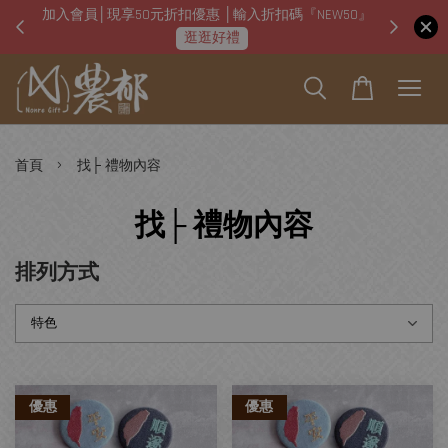
加入會員│現享50元折扣優惠 │輸入折扣碼『NEW50』
即日起
逛逛好禮
›
首頁
找├ 禮物內容
找├ 禮物內容
排列方式
優惠
優惠