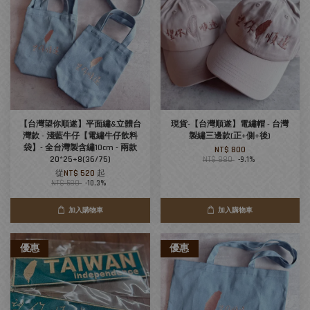
【台灣望你順遂】平面繡&立體台
現貨-【台灣順遂】電繡帽 - 台灣
灣款 - 淺藍牛仔【電繡牛仔飲料
製繡三邊款(正+側+後)
袋】- 全台灣製含繡10cm - 兩款
NT$ 800
20*25+8(36/75)
NT$ 880
-9.1%
從
NT$ 520
起
NT$ 580
-10.3%
加入購物車
加入購物車
優惠
優惠