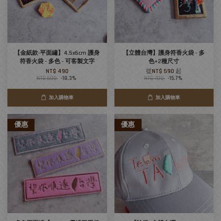
【金紙款-平面繡】4.5x6cm 護身
【立體台灣】護身符香火袋 - 多
符香火袋 - 多色 - 可客製文字
色+2種尺寸
NT$ 490
從
NT$ 590
起
NT$ 600
-18.3%
NT$ 700
-15.7%
加入購物車
加入購物車
優惠
優惠