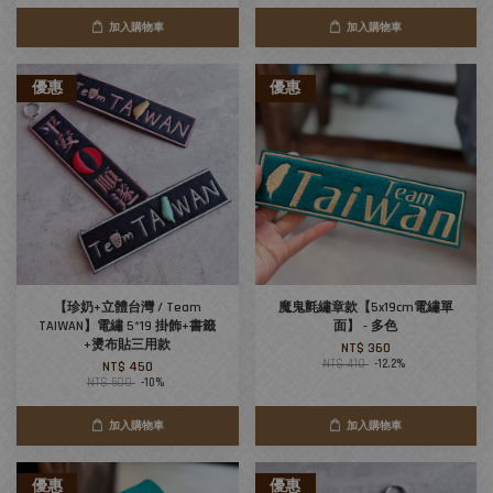
加入購物車
加入購物車
優惠
優惠
【珍奶+立體台灣 / Team
魔鬼氈繡章款【5x19cm電繡單
TAIWAN】電繡 5*19 掛飾+書籤
面】 - 多色
+燙布貼三用款
NT$ 360
NT$ 410
-12.2%
NT$ 450
NT$ 500
-10%
加入購物車
加入購物車
優惠
優惠