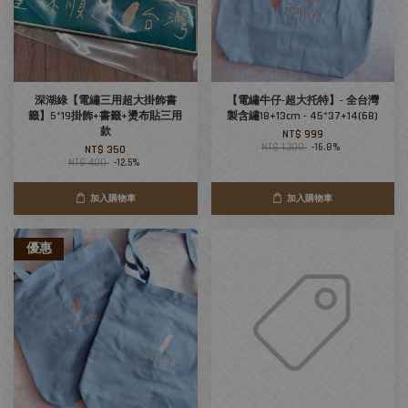
深湖綠【電繡三用超大掛飾書
【電繡牛仔-超大托特】- 全台灣
籤】5*19掛飾+書籤+燙布貼三用
製含繡18+13cm - 45*37+14(68)
款
NT$ 999
NT$ 1,200
-16.8%
NT$ 350
NT$ 400
-12.5%
加入購物車
加入購物車
優惠