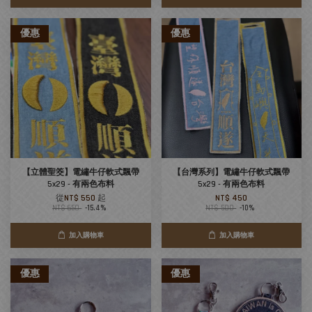
優惠
優惠
【立體聖筊】電繡牛仔軟式飄帶
【台灣系列】電繡牛仔軟式飄帶
5x29 - 有兩色布料
5x29 - 有兩色布料
從
NT$ 550
起
NT$ 450
NT$ 650
-15.4%
NT$ 500
-10%
加入購物車
加入購物車
優惠
優惠