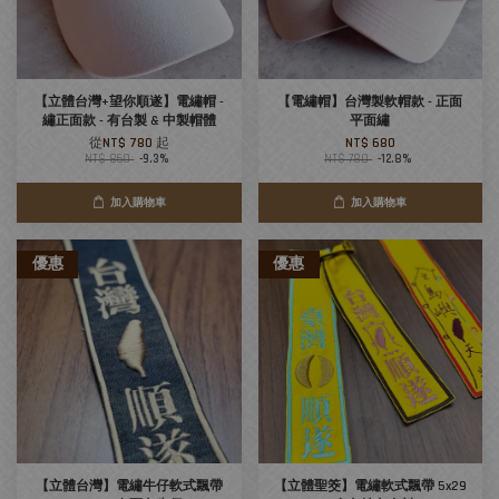
【立體台灣+望你順遂】電繡帽 -
【電繡帽】台灣製軟帽款 - 正面
繡正面款 - 有台製 & 中製帽體
平面繡
從
NT$ 780
起
NT$ 680
NT$ 860
-9.3%
NT$ 780
-12.8%
加入購物車
加入購物車
優惠
優惠
【立體台灣】電繡牛仔軟式飄帶
【立體聖筊】電繡軟式飄帶 5x29