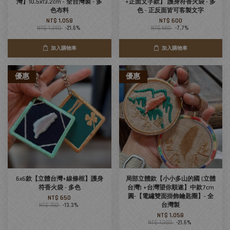
灣】10.5x13.2cm - 全台灣製 - 多
+正面文字款】 護身符香火袋 - 多
色布料
色 - 正反面皆可客製文字
NT$ 1,058
NT$ 600
NT$ 1,350
-21.6%
NT$ 650
-7.7%
加入購物車
加入購物車
優惠
優惠
6x6款【立體台灣+線條框】護身
局部立體款【小小多山的國 (立體
符香火袋 - 多色
台灣) +台灣望你順遂】中款7cm
圓-【電繡雙面掛飾鑰匙圈】- 全
NT$ 650
台灣製
NT$ 750
-13.3%
NT$ 1,058
NT$ 1,350
-21.6%