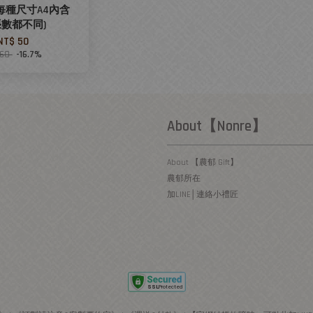
(每種尺寸A4內含
數都不同)
NT$ 50
 60
-16.7%
About【Nonre】
About 【農郁 Gift】
農郁所在
加LINE│連絡小禮匠