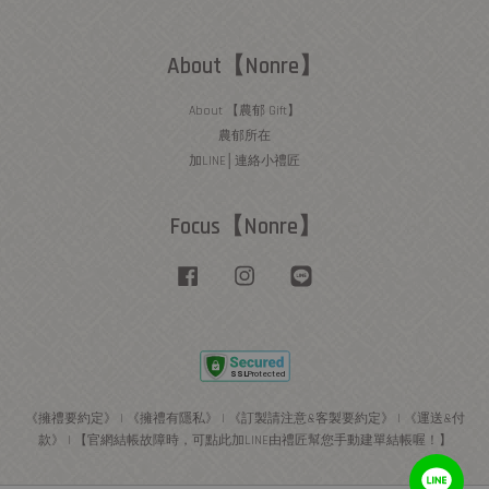
About【Nonre】
About 【農郁 Gift】
農郁所在
加LINE│連絡小禮匠
Focus【Nonre】
Facebook
Instagram
Line
《擁禮要約定》
|
《擁禮有隱私》
|
《訂製請注意&客製要約定》
|
《運送&付
款》
|
【官網結帳故障時，可點此加LINE由禮匠幫您手動建單結帳喔！】