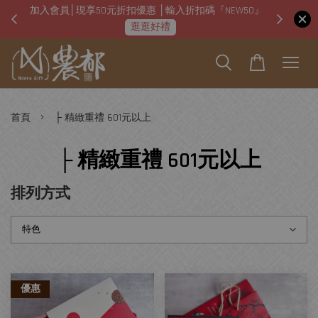
加入會員│現享50元折扣優惠 │輸入折扣碼『NEW50』
即日起
逛逛好禮
›
首頁
├ 精緻重禮 601元以上
├ 精緻重禮 601元以上
排列方式
優惠