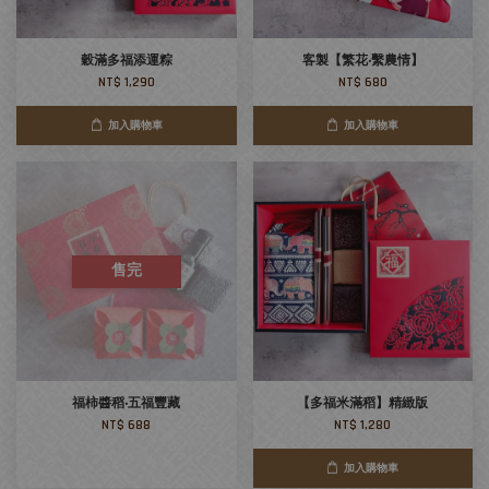
穀滿多福添運粽
客製【繁花‧繫農情】
NT$ 1,290
NT$ 680
加入購物車
加入購物車
售完
福柿醬稻‧五福豐藏
【多福米滿稻】精緻版
NT$ 688
NT$ 1,280
加入購物車