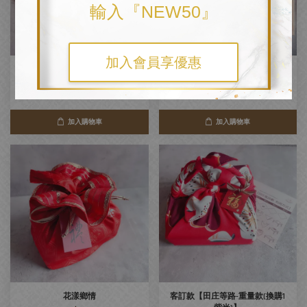
輸入『NEW50』
加入會員享優惠
【禾米繫情-大款】雙入重情米禮
new 穀滿‧福事昌隆
組
NT$ 750
NT$ 1,340
加入購物車
加入購物車
花漾鄉情
客訂款【田庄等路-重量款(換購1