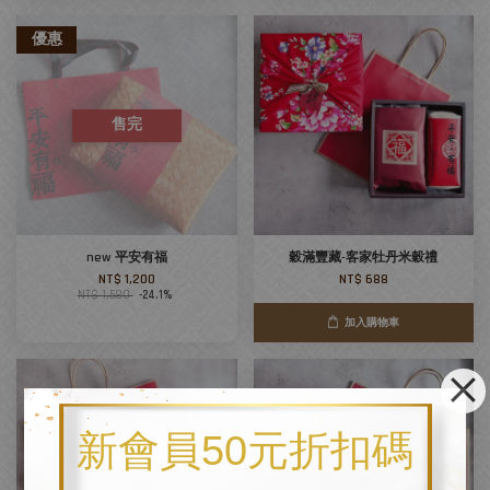
優惠
售完
new 平安有福
穀滿豐藏-客家牡丹米穀禮
NT$ 1,200
NT$ 688
NT$ 1,580
-24.1%
加入購物車
新會員50元折扣碼