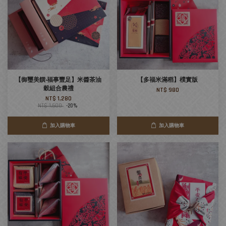
【御璽美饌‧福事豐足】米醬茶油
【多福米滿稻】樸實版
穀組合農禮
NT$ 980
NT$ 1,280
NT$ 1,600
-20%
加入購物車
加入購物車