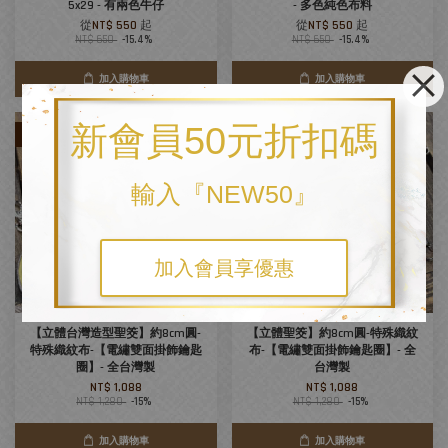
5x29 - 有兩色牛仔
- 多色純色布料
從
NT$ 550
起
從
NT$ 550
起
NT$ 650
-15.4%
NT$ 650
-15.4%
加入購物車
加入購物車
新會員50元折扣碼
優惠
優惠
輸入『NEW50』
加入會員享優惠
【立體台灣造型聖筊】約8cm圓-
【立體聖筊】約8cm圓-特殊織紋
特殊織紋布-【電繡雙面掛飾鑰匙
布-【電繡雙面掛飾鑰匙圈】- 全
圈】- 全台灣製
台灣製
NT$ 1,088
NT$ 1,088
NT$ 1,280
-15%
NT$ 1,280
-15%
加入購物車
加入購物車