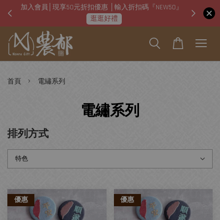
W50』
即日起「本店可線上使用台灣pay掃碼支付」
2022 
掃碼QR支付去！
›
首頁
電繡系列
電繡系列
排列方式
優惠
優惠