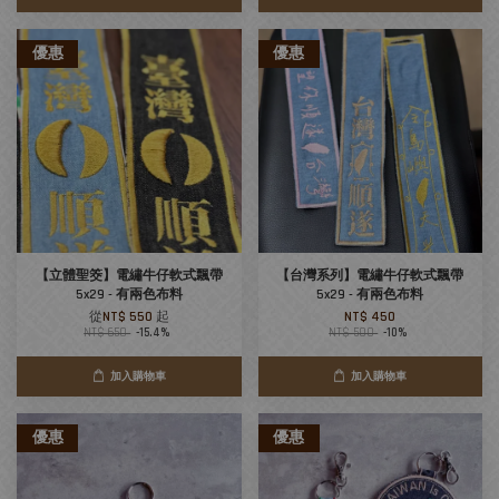
優惠
優惠
【立體聖筊】電繡牛仔軟式飄帶
【台灣系列】電繡牛仔軟式飄帶
5x29 - 有兩色布料
5x29 - 有兩色布料
從
NT$ 550
起
NT$ 450
NT$ 650
-15.4%
NT$ 500
-10%
加入購物車
加入購物車
優惠
優惠