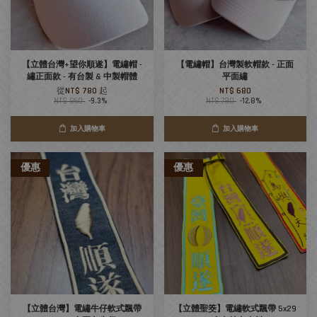
【立體台灣+望你順遂】電繡帽 -
【電繡帽】台灣製軟帽款 - 正面
繡正面款 - 有台製 & 中製帽體
平面繡
從
NT$ 780
起
NT$ 680
NT$ 860
-9.3%
NT$ 780
-12.8%
加入購物車
加入購物車
優惠
優惠
【立體台灣】電繡牛仔軟式飄帶
【立體聖筊】電繡軟式飄帶 5x29