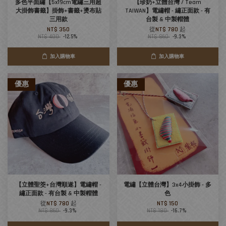
多色平面繡【5x19cm電繡三用超
【珍奶+立體台灣 / Team
大掛飾書籤】掛飾+書籤+燙布貼
TAIWAN】電繡帽 - 繡正面款 - 有
三用款
台製 & 中製帽體
NT$ 350
從
NT$ 780
起
NT$ 400
-12.5%
NT$ 860
-9.3%
加入購物車
加入購物車
優惠
優惠
【立體聖筊+台灣順遂】電繡帽 -
電繡【立體台灣】3x4小掛飾 - 多
繡正面款 - 有台製 & 中製帽體
色
從
NT$ 780
起
NT$ 150
NT$ 860
-9.3%
NT$ 180
-16.7%