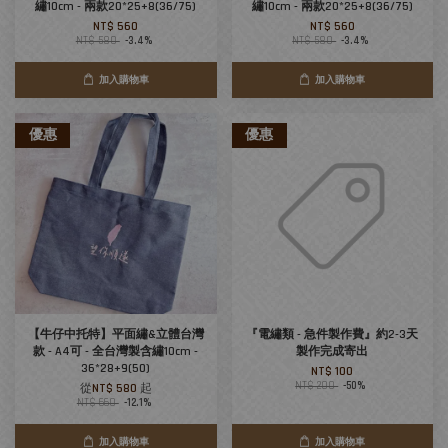
繡10cm - 兩款20*25+8(36/75)
繡10cm - 兩款20*25+8(36/75)
NT$ 560
NT$ 560
NT$ 580
-3.4%
NT$ 580
-3.4%
加入購物車
加入購物車
優惠
優惠
【牛仔中托特】平面繡&立體台灣
『電繡類 - 急件製作費』約2-3天
款 - A4可 - 全台灣製含繡10cm -
製作完成寄出
36*28+9(50)
NT$ 100
NT$ 200
-50%
從
NT$ 580
起
NT$ 660
-12.1%
加入購物車
加入購物車