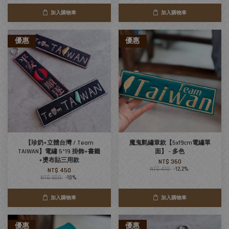
加入購物車
加入購物車
優惠
優惠
【珍奶+立體台灣 / Team
魔鬼氈繡章款【5x19cm電繡單
TAIWAN】電繡 5*19 掛飾+書籤
面】 - 多色
+燙布貼三用款
NT$ 360
NT$ 410
-12.2%
NT$ 450
NT$ 500
-10%
加入購物車
加入購物車
優惠
優惠