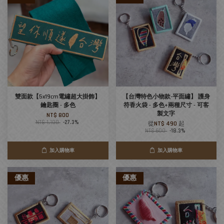
雙面款【5x19cm電繡超大掛飾】
【台灣特色小物款-平面繡】 護身
鑰匙圈 - 多色
符香火袋 - 多色+兩種尺寸 - 可客
製文字
NT$ 800
NT$ 1,100
-27.3%
從
NT$ 490
起
NT$ 600
-18.3%
加入購物車
加入購物車
優惠
優惠