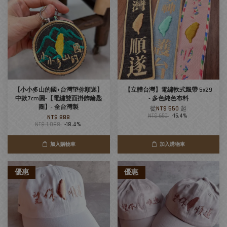
【小小多山的國+台灣望你順遂】
【立體台灣】電繡軟式飄帶 5x29
中款7cm圓-【電繡雙面掛飾鑰匙
- 多色純色布料
圈】- 全台灣製
從
NT$ 550
起
NT$ 650
-15.4%
NT$ 888
NT$ 1,088
-18.4%
加入購物車
加入購物車
優惠
優惠