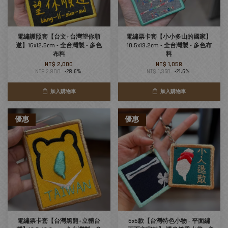
電繡護照套【台文+台灣望你順
電繡票卡套【小小多山的國家】
遂】16x12.5cm - 全台灣製 - 多色
10.5x13.2cm - 全台灣製 - 多色布
布料
料
NT$ 2,000
NT$ 1,058
NT$ 2,800
-28.6%
NT$ 1,350
-21.6%
加入購物車
加入購物車
優惠
優惠
電繡票卡套【台灣黑熊+立體台
6x6款【台灣特色小物 - 平面繡