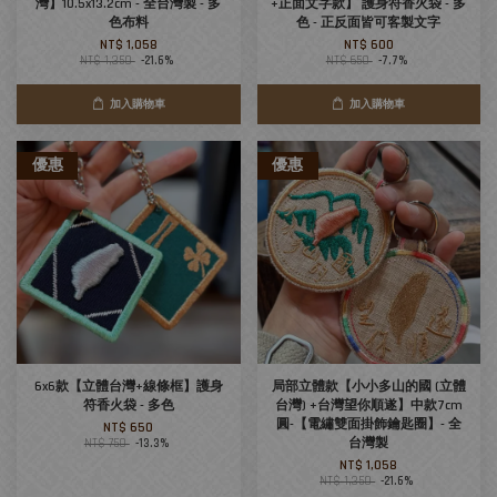
灣】10.5x13.2cm - 全台灣製 - 多
+正面文字款】 護身符香火袋 - 多
色布料
色 - 正反面皆可客製文字
NT$ 1,058
NT$ 600
NT$ 1,350
-21.6%
NT$ 650
-7.7%
加入購物車
加入購物車
優惠
優惠
6x6款【立體台灣+線條框】護身
局部立體款【小小多山的國 (立體
符香火袋 - 多色
台灣) +台灣望你順遂】中款7cm
圓-【電繡雙面掛飾鑰匙圈】- 全
NT$ 650
台灣製
NT$ 750
-13.3%
NT$ 1,058
NT$ 1,350
-21.6%