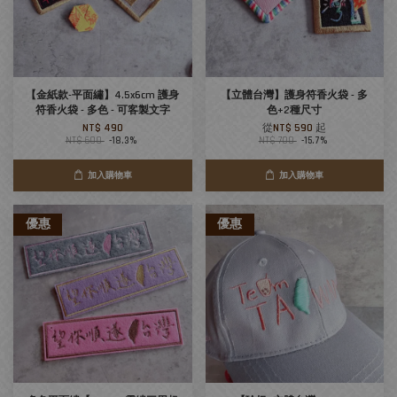
【金紙款-平面繡】4.5x6cm 護身
【立體台灣】護身符香火袋 - 多
符香火袋 - 多色 - 可客製文字
色+2種尺寸
NT$ 490
從
NT$ 590
起
NT$ 600
-18.3%
NT$ 700
-15.7%
加入購物車
加入購物車
優惠
優惠