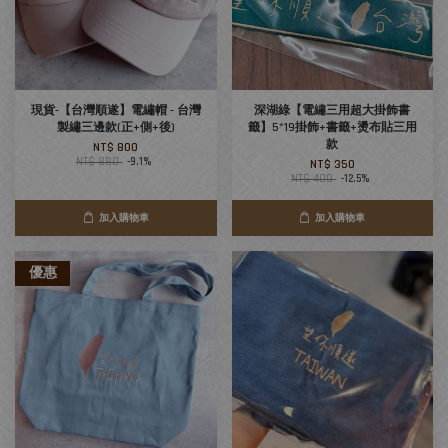
現貨-【台灣順遂】電繡帽 - 台灣
深湖綠【電繡三用超大掛飾書
製繡三邊款(正+側+後)
籤】5*19掛飾+書籤+燙布貼三用
款
NT$ 800
NT$ 880
-9.1%
NT$ 350
NT$ 400
-12.5%
加入購物車
加入購物車
優惠