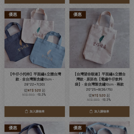
優惠
優惠
【牛仔小托特】平面繡&立體台灣
【台灣望你順遂】平面繡&立體台
款 - 全台灣製含繡10cm -
灣款 - 原胚色【電繡牛仔飲料
28*22+7(30)
袋】- 全台灣製含繡10cm - 兩款
20*25+8(36/75)
從
NT$ 520
起
NT$ 580
-10.3%
從
NT$ 520
起
NT$ 580
-10.3%
加入購物車
加入購物車
優惠
優惠