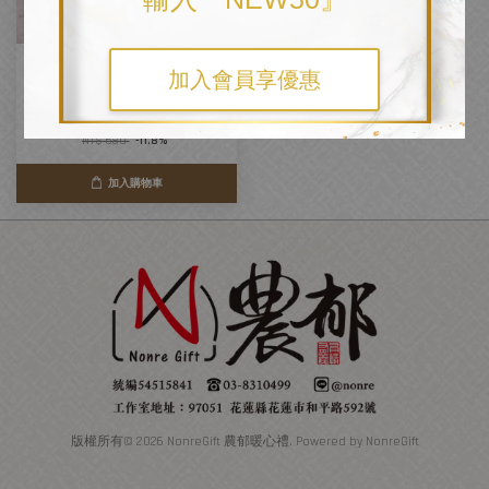
【電繡牛仔大托特】平面繡&立體
加入會員享優惠
台灣款 - 全台灣製含繡10cm -
39*37+9(68)
從
NT$ 600
起
NT$ 680
-11.8%
加入購物車
版權所有© 2026 NonreGift 農郁暖心禮. Powered by NonreGift