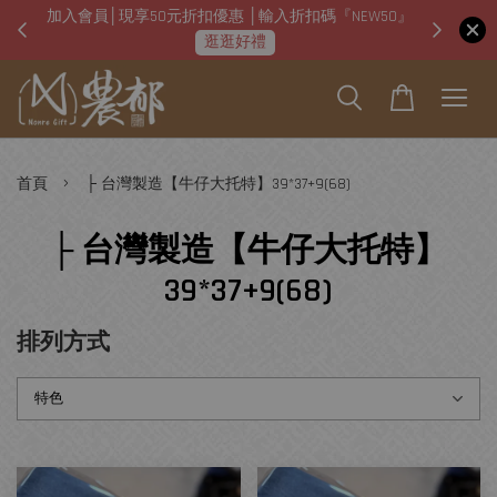
加入會員│現享50元折扣優惠 │輸入折扣碼『NEW50』
即日起
逛逛好禮
›
首頁
├ 台灣製造【牛仔大托特】39*37+9(68)
├ 台灣製造【牛仔大托特】
39*37+9(68)
排列方式