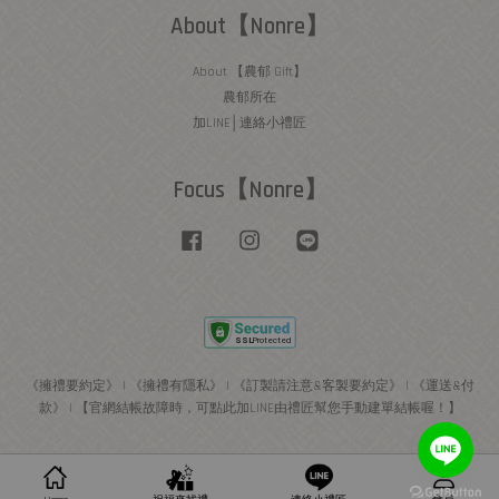
About【Nonre】
About 【農郁 Gift】
農郁所在
加LINE│連絡小禮匠
Focus【Nonre】
Facebook
Instagram
Line
《擁禮要約定》
|
《擁禮有隱私》
|
《訂製請注意&客製要約定》
|
《運送&付
款》
|
【官網結帳故障時，可點此加LINE由禮匠幫您手動建單結帳喔！】