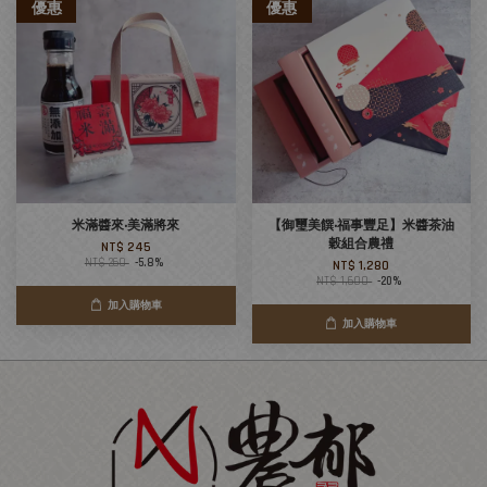
優惠
優惠
米滿醬來‧美滿將來
【御璽美饌‧福事豐足】米醬茶油
穀組合農禮
NT$ 245
NT$ 260
-5.8%
NT$ 1,280
NT$ 1,600
-20%
加入購物車
加入購物車