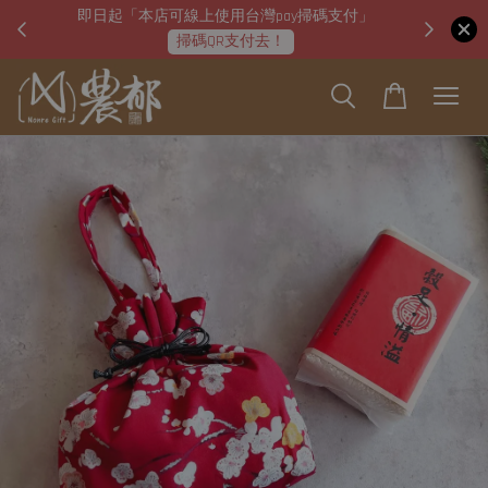
W50』
即日起「本店可線上使用台灣pay掃碼支付」
2022 
掃碼QR支付去！