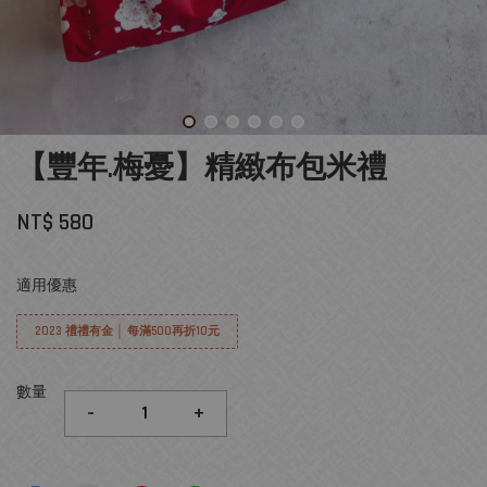
【豐年.梅憂】精緻布包米禮
NT$ 580
適用優惠
2023 禮禮有金 │ 每滿500再折10元
數量
-
+