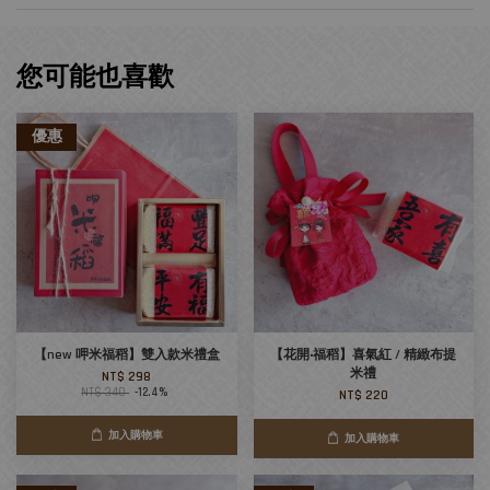
您可能也喜歡
優惠
【new 呷米福稻】雙入款米禮盒
【花開‧福稻】喜氣紅 / 精緻布提
米禮
NT$ 298
NT$ 340
-12.4%
NT$ 220
加入購物車
加入購物車