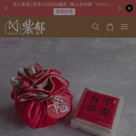
加入會員│現享50元折扣優惠 │輸入折扣碼『NEW50』
即日起
逛逛好禮