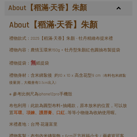
About【稻滿‧天香】朱顏
About【稻滿‧天香】朱顏
禮物款式：2025【稻滿‧天香】朱顏 - 牡丹精緻布提米禮
禮物內容：農情玉環米150g + 牡丹型朱顏紅色圓抽布製提袋
無
禮物提袋：
紙提袋
禮物身材：含米綁紮後 約10 x 10 x 高含花型9 cm
(布料包米綁紮
後量測，大概會有0.5cm出入)
※ 參考比例尺為iphone12pro手機殼
布包利用：此款為圓型布料+抽繩款，原本放米的位置，可以放
置
耳環、項鍊、護唇膏、口紅
...等等小物做為收納使用喔。
米禮產地：台灣‧花蓮富里
禮物客製：布包內米磚裝飾 + 6cm正方祝福小卡 / 兩處皆可客