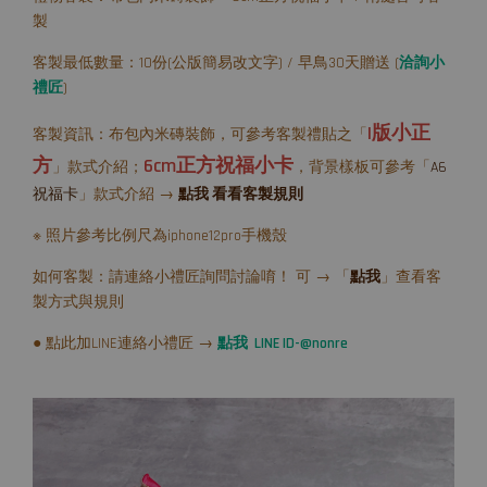
製
客製最低數量：10份(公版簡易改文字) / 早鳥30天贈送 (
洽詢小
禮匠
)
I版小正
客製資訊：布包內米磚裝飾，可參考客製禮貼之「
方
6cm正方祝福小卡
」款式介紹；
，背景樣板可參考「
A6
祝福卡
」款式介紹 →
點我 看看客製規則
※ 照片參考比例尺為iphone12pro手機殼
如何客製：請連絡小禮匠詢問討論唷！ 可 → 「
點我
」查看客
製方式與規則
● 點此加LINE連絡小禮匠 →
點我 LINE ID-@nonre