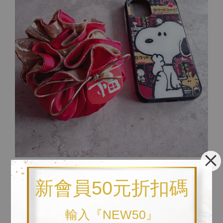
↓ 以下為與比例尺之對照圖。參考比例尺為iphone12pro手機
新會員50元折扣碼
殼。
輸入『NEW50』