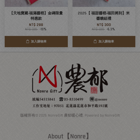
【天地寶藏‧福滿醬稻】金磚限量
2025【 福甜醬稻‧福田將到】米
特惠款
醬糖組禮
NT$ 288
NT$ 300
NT$ 320
-10%
NT$ 320
-6.3%
加入購物車
加入購物車
版權所有© 2026 NonreGift 農郁暖心禮. Powered by NonreGift
About【Nonre】