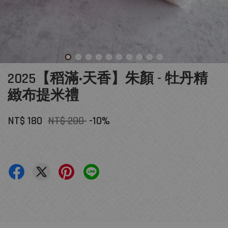
2025【稻滿‧天香】朱顏 - 牡丹精
緻布提米禮
NT$ 180
NT$ 200
-10%