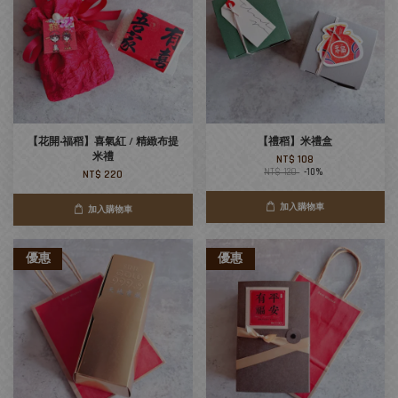
【花開‧福稻】喜氣紅 / 精緻布提
【禮稻】米禮盒
米禮
NT$ 108
NT$ 120
-10%
NT$ 220
加入購物車
加入購物車
優惠
優惠