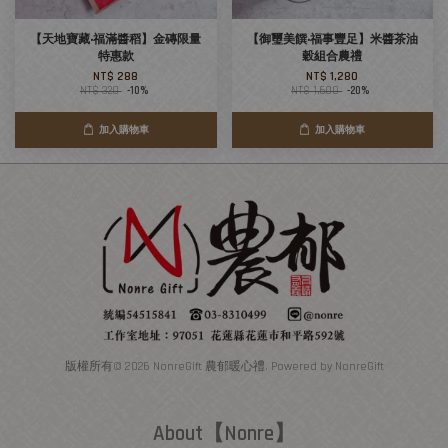
【天地寶藏‧福滿醬稻】金磚限量
【御璽美饌‧福事豐足】米醬茶油
特惠款
穀組合農禮
NT$ 288
NT$ 1,280
NT$ 320
-10%
NT$ 1,600
-20%
加入購物車
加入購物車
版權所有© 2026 NonreGift 農郁暖心禮. Powered by NonreGift
About【Nonre】