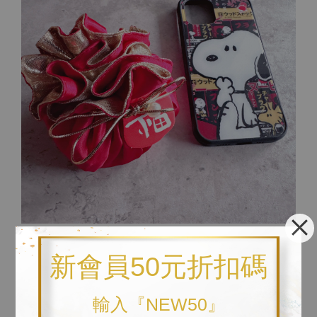
↓ 以下為與比例尺之對照圖。參考比例尺為iphone12pro手機
新會員50元折扣碼
殼。
輸入『NEW50』