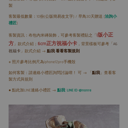
製
客製最低數量：10份(公版簡易改文字) / 早鳥30天贈送 (
洽詢小
禮匠
)
I版小正
客製資訊：布包內米磚裝飾，可參考客製禮貼之「
方
6cm正方祝福小卡
」款式介紹；
，背景樣板可參考「
A6
祝福卡
」款式介紹 →
點我 看看客製規則
※ 照片參考比例尺為iphone12pro手機殼
如何客製：請連絡小禮匠詢問討論唷！ 可 → 「
點我
」查看客
製方式與規則
● 點此加LINE連絡小禮匠 →
點我 LINE ID-@nonre