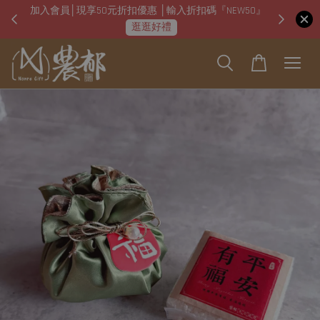
加入會員│現享50元折扣優惠 │輸入折扣碼『NEW50』
即日起
逛逛好禮