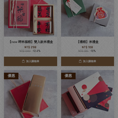
【new 呷米福稻】雙入款米禮盒
【禮稻】米禮盒
NT$ 298
NT$ 108
NT$ 340
-12.4%
NT$ 120
-10%
加入購物車
加入購物車
優惠
優惠