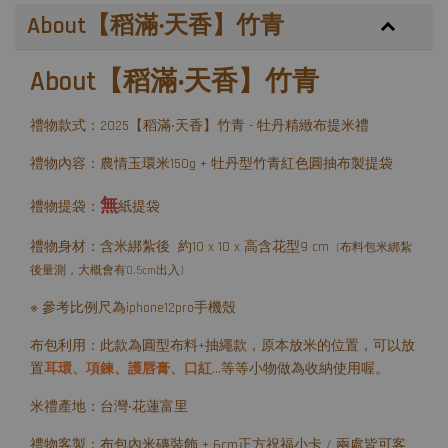
About【稻滿‧天香】竹青
About【稻滿‧天香】竹青
禮物款式：2025【稻滿‧天香】竹青 - 牡丹精緻布提米禮
禮物內容：農情玉環米150g + 牡丹型竹青紅色圓抽布製提袋
無
禮物提袋：
紙提袋
禮物身材：含米綁紮後 約10 x 10 x 高含花型9 cm
(布料包米綁紮
後量測，大概會有0.5cm出入)
※ 參考比例尺為iphone12pro手機殼
布包利用：此款為圓型布料+抽繩款，原本放米的位置，可以放
置
耳環、項鍊、護唇膏、口紅
...等等小物做為收納使用喔。
米禮產地：台灣‧花蓮富里
禮物客製：布包內米磚裝飾 + 6cm正方祝福小卡 / 兩處皆可客