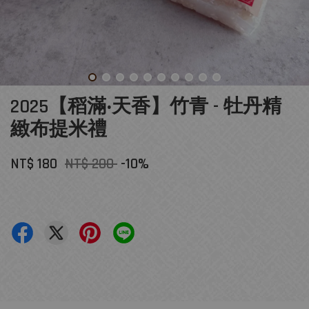
2025【稻滿‧天香】竹青 - 牡丹精
緻布提米禮
NT$ 180
NT$ 200
-10%