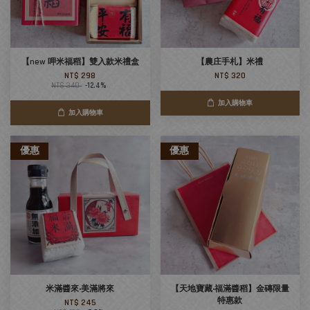
【new 呷米福稻】雙入款米禮盒
【農庄手札】米禮
NT$ 298
NT$ 320
NT$ 340
-12.4%
加入購物車
加入購物車
優惠
優惠
米滿醬來‧美滿將來
【天地寶藏‧福滿醬稻】金磚限量
特惠款
NT$ 245