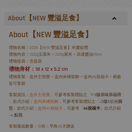
About【NEW 豐溢足食】
About【NEW 豐溢足食】
禮物名稱：2025【NEW 豐溢足食】米醬組禮
禮物內容：200g玉環米 + 200g紫米 + 添運醬油115ml
禮物提袋：含提袋
禮物身材：18 x 12 x 5.2 cm
禮物客製：盒外主視覺 + 盒內米磚裝飾 + 盒內A6祝福卡 / 兩處
皆可客製
客製資訊：
盒外主視覺
，可參考客製禮貼之「
F-3版添味添福用
」款式介紹；
盒內米磚裝飾
，可參考客製禮貼之「
J3版5公分圓
型
」款式介紹；
盒內A6祝福卡
，可參考「
A6祝福卡
」款式介紹
→
點我
客製最低數量：10份 / 早鳥30天贈送