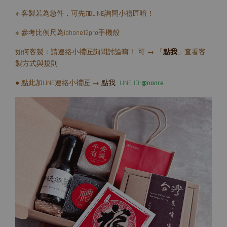
※ 客製若為急件，可先加LINE詢問小禮匠唷！
※ 參考比例尺為iphone12pro手機殼
如何客製：請連絡小禮匠詢問討論唷！ 可 → 「
點我
」查看客
製方式與規則
● 點此加LINE連絡小禮匠 →
點我
LINE ID-
@nonre