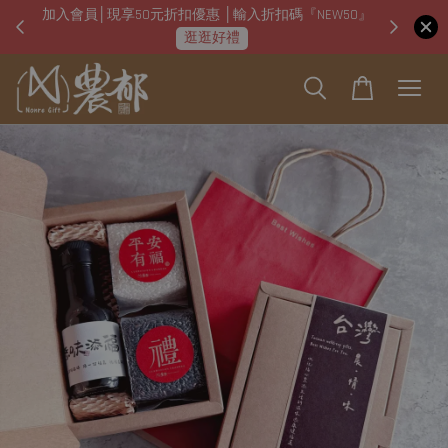
加入會員│現享50元折扣優惠 │輸入折扣碼『NEW50』
即日起
逛逛好禮