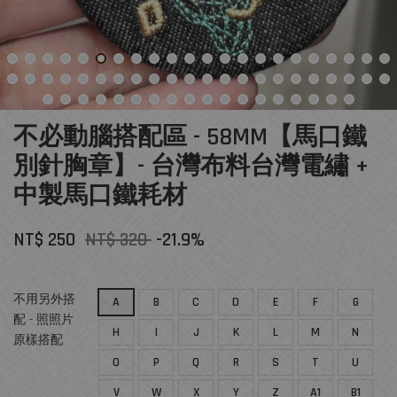
不必動腦搭配區 - 58MM【馬口鐵
別針胸章】- 台灣布料台灣電繡 +
中製馬口鐵耗材
NT$ 250
NT$ 320
-21.9%
不用另外搭
A
B
C
D
E
F
G
配 - 照照片
H
I
J
K
L
M
N
原樣搭配
O
P
Q
R
S
T
U
V
W
X
Y
Z
A1
B1