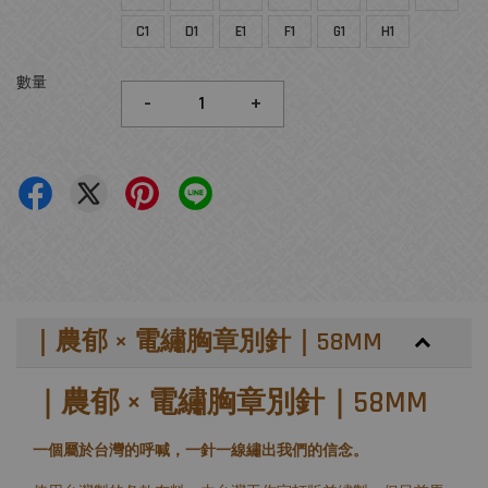
C1
D1
E1
F1
G1
H1
數量
-
+
｜農郁 × 電繡胸章別針｜58MM
｜農郁 × 電繡胸章別針｜58MM
一個屬於台灣的呼喊，一針一線繡出我們的信念。