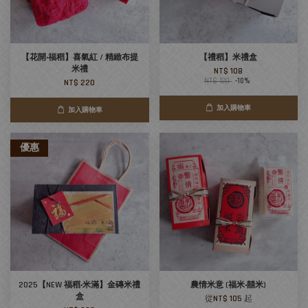
【花開‧福稻】喜氣紅 / 精緻布提
【禮稻】米禮盒
米禮
NT$ 108
NT$ 120
-10%
NT$ 220
加入購物車
加入購物車
優惠
2025【NEW 福稻‧米滿】金磚米禮
農情米意 (福米‧囍米)
盒
從
NT$ 105
起