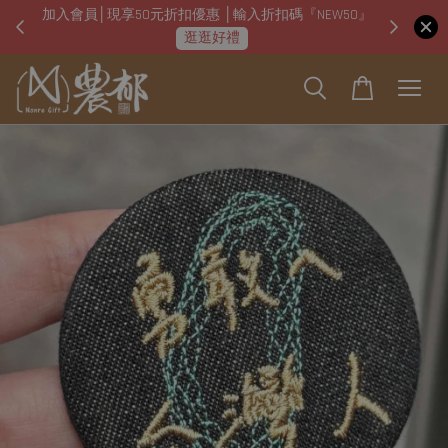
加入會員│現享50元折扣優惠 │輸入折扣碼『NEW50』
即日起
逛逛好禮