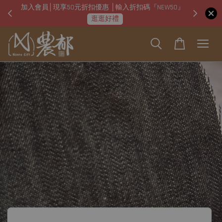
加入會員│現享50元折扣優惠 │輸入折扣碼『NEW50』
即日起
逛逛好禮