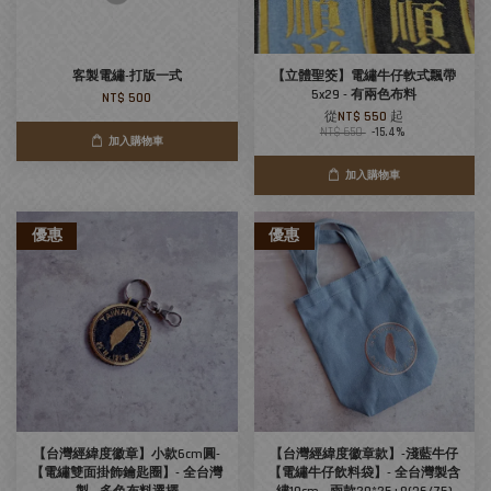
客製電繡-打版一式
【立體聖筊】電繡牛仔軟式飄帶
5x29 - 有兩色布料
NT$ 500
從
NT$ 550
起
NT$ 650
-15.4%
加入購物車
加入購物車
優惠
優惠
【台灣經緯度徽章】小款6cm圓-
【台灣經緯度徽章款】-淺藍牛仔
【電繡雙面掛飾鑰匙圈】- 全台灣
【電繡牛仔飲料袋】- 全台灣製含