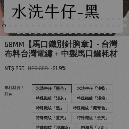
58MM【馬口鐵別針胸章】- 台灣
布料台灣電繡 + 中製馬口鐵耗材
NT$ 250
NT$ 320
-21.9%
布料材質 &
水洗牛仔「黑色」
水洗牛仔「淺藍」
顏色
特殊織紋「淺灰」
特殊織紋「淺粉」
特殊織紋「黑」
特殊織紋「藏青色」
特殊織紋「薑黃」
特殊織紋「金黃」
特殊織紋「淺湖綠」
飽和系「大紅」