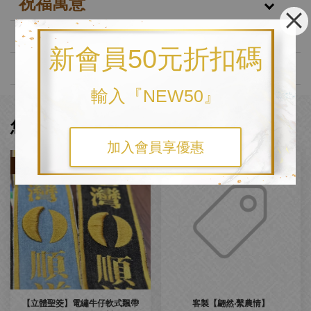
祝福寓意
客製化方式
新會員50元折扣碼
品牌故事
輸入『NEW50』
您可能也喜歡
加入會員享優惠
優惠
【立體聖筊】電繡牛仔軟式飄帶
客製【翩然‧繫農情】