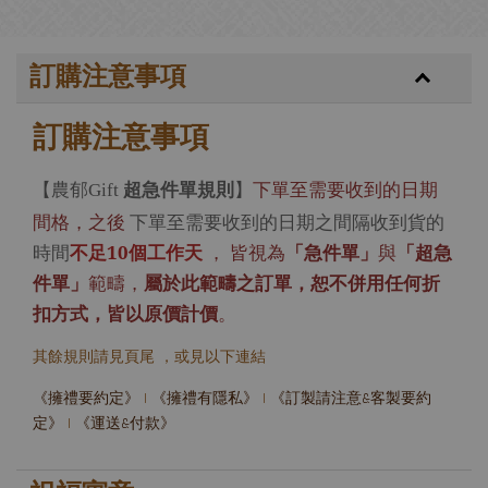
訂購注意事項
訂購注意事項
【農郁
超急件單規則
】
下單至需要收到的日期
Gift
間格，之後
下單至需要收到的日期之間隔收到貨的
時間
不足10個工作天
，
皆視為
「急件單」
與
「超急
件單」
範疇，
屬於此範疇之訂單，恕不併用任何折
扣方式，皆以原價計價
。
其餘規則請見頁尾 ，或見以下連結
《擁禮要約定》
|
《擁禮有隱私》
|
《訂製請注意&客製要約
定》
|
《運送&付款》