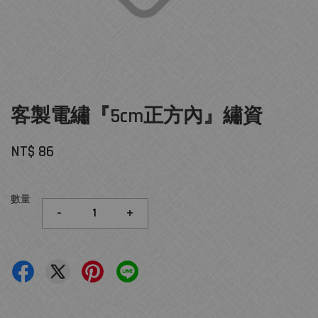
客製電繡『5cm正方內』繡資
NT$ 86
數量
-
+