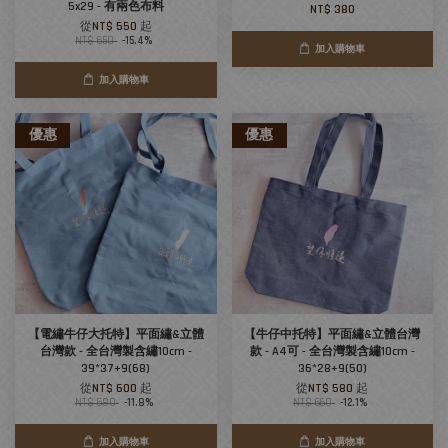
5x29 - 有兩色布料
NT$ 380
從
NT$ 550
起
NT$ 650
-15.4%
加入購物車
加入購物車
優惠
優惠
【電繡牛仔大托特】平面繡&立體
【牛仔中托特】平面繡&立體台灣
台灣款 - 全台灣製含繡10cm -
款 - A4可 - 全台灣製含繡10cm -
39*37+9(68)
36*28+9(50)
從
NT$ 600
起
從
NT$ 580
起
NT$ 680
-11.8%
NT$ 660
-12.1%
加入購物車
加入購物車