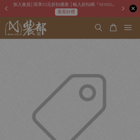
加入會員│現享50元折扣優惠 │輸入折扣碼『NEW50』
即日起
逛逛好禮