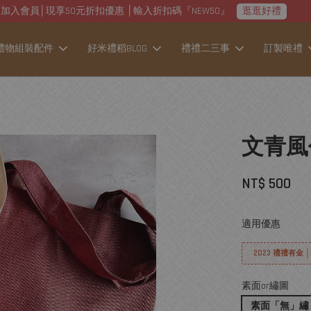
加入會員│現享50元折扣優惠 │輸入折扣碼『NEW50』
逛逛好禮
禮物組裝配件
好米禮稻BLOG
禮禮二三事
訂製唯禮
文青風仿
NT$ 500
適用優惠
2023 禮禮有金 
素面or繡圖
素面「無」繡