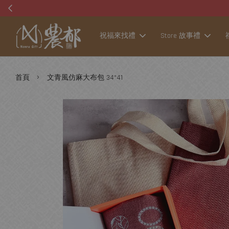
祝福來找禮
Store 故事禮
›
首頁
文青風仿麻大布包 34*41