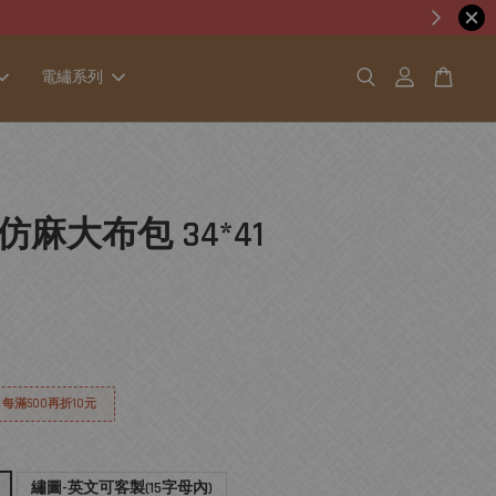
電繡系列
麻大布包 34*41
│ 每滿500再折10元
繡圖-英文可客製(15字母內)