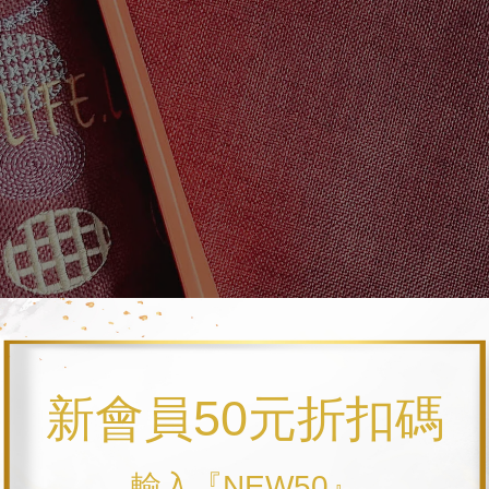
新會員50元折扣碼
輸入『NEW50』