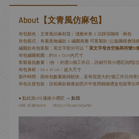
About【文青風仿麻包】
布包顏色：文青風仿麻材質 / 淺雅米黃 & 沉靜深咖啡 - 兩色
布包樣式：有素面無繡款 & 繡圖典雅-可客製款 (公版圖樣會陸續
繡圖款布包客製：英文字部分可以
「 英文字母含空格與符號15
布包繡圖範圍：約18 x 13cm內尺寸
客製最低數量：1份 / 約需10個工作日，詳細可與小禮匠詢問討
布包身材：34 x 41 cm / 超大尺寸
製作時間：因布包數量跑得較快，若有現貨大約7個工作日內寄
布包出貨包裝：目前兩款都會如照片中使用精緻禮盒包裝寄出
● 點此加LINE連絡小禮匠 →
點我
LINE ID-@nonre https://lin.ee/ixrjw9n