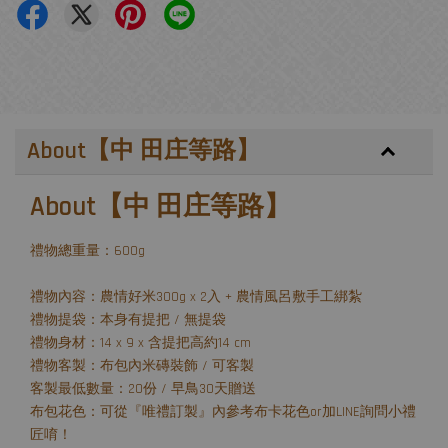
About【中 田庄等路】
About【中 田庄等路】
禮物總重量：600g
禮物內容：農情好米300g x 2入 + 農情風呂敷手工綁紮
禮物提袋：本身有提把 / 無提袋
禮物身材：14 x 9 x 含提把高約14 cm
禮物客製：布包內米磚裝飾 / 可客製
客製最低數量：20份 / 早鳥30天贈送
布包花色：可從『唯禮訂製』內參考布卡花色or加LINE詢問小禮
匠唷！