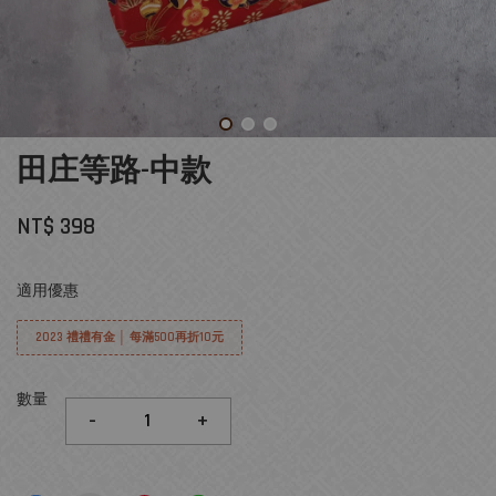
田庄等路-中款
NT$ 398
適用優惠
2023 禮禮有金 │ 每滿500再折10元
數量
-
+