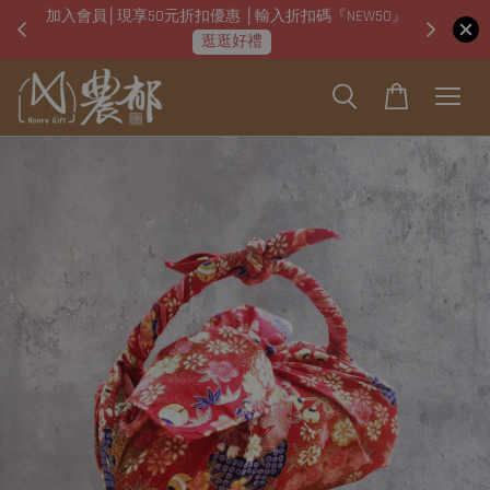
加入會員│現享50元折扣優惠 │輸入折扣碼『NEW50』
即日起
逛逛好禮