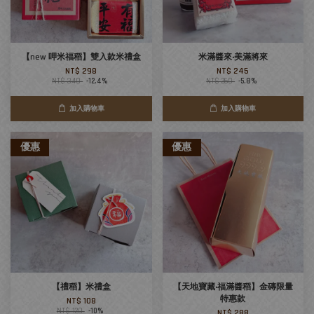
【new 呷米福稻】雙入款米禮盒
米滿醬來‧美滿將來
NT$ 298
NT$ 245
NT$ 340
-12.4%
NT$ 260
-5.8%
加入購物車
加入購物車
優惠
優惠
【禮稻】米禮盒
【天地寶藏‧福滿醬稻】金磚限量
特惠款
NT$ 108
NT$ 120
-10%
NT$ 288