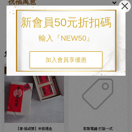
祝福寓意
客製化方式
新會員50元折扣碼
品牌故事
輸入『NEW50』
您可能也喜歡
加入會員享優惠
優惠
【箸‧福成雙】米筷禮盒
客製電繡-打版一式