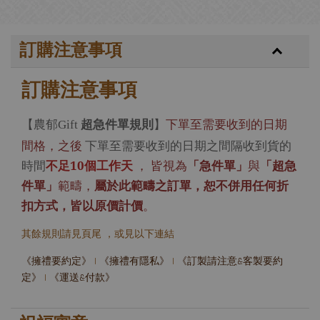
訂購注意事項
訂購注意事項
【農郁
超急件單規則
】
下單至需要收到的日期
Gift
間格，之後
下單至需要收到的日期之間隔收到貨的
時間
不足10個工作天
，
皆視為
「急件單」
與
「超急
件單」
範疇，
屬於此範疇之訂單，恕不併用任何折
扣方式，皆以原價計價
。
其餘規則請見頁尾 ，或見以下連結
《擁禮要約定》
|
《擁禮有隱私》
|
《訂製請注意&客製要約
定》
|
《運送&付款》