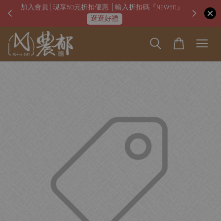
加入會員│現享50元折扣優惠 │輸入折扣碼『NEW50』
即日起
逛逛好禮