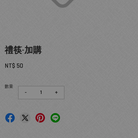
禮筷-加購
NT$ 50
數量
-
+