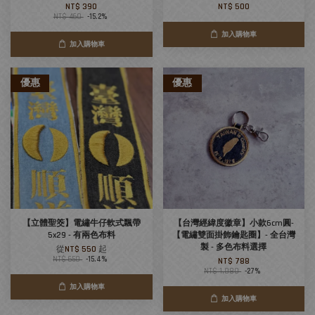
NT$ 390
NT$ 500
NT$ 460
-15.2%
加入購物車
加入購物車
優惠
優惠
【立體聖筊】電繡牛仔軟式飄帶
【台灣經緯度徽章】小款6cm圓-
5x29 - 有兩色布料
【電繡雙面掛飾鑰匙圈】- 全台灣
製 - 多色布料選擇
從
NT$ 550
起
NT$ 650
-15.4%
NT$ 788
NT$ 1,080
-27%
加入購物車
加入購物車