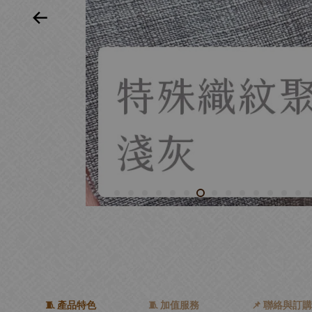
🧵 產品特色
🧵 加值服務
📌 聯絡與訂購