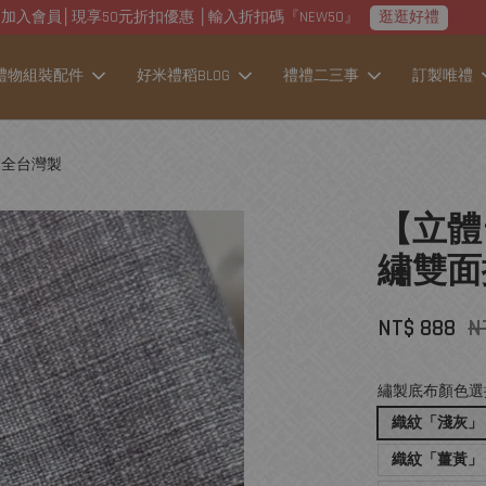
加入會員│現享50元折扣優惠 │輸入折扣碼『NEW50』
逛逛好禮
禮物組裝配件
好米禮稻BLOG
禮禮二三事
訂製唯禮
 全台灣製
【立體
繡雙面
NT$ 888
N
繡製底布顏色選
織紋「淺灰」
織紋「薑黃」