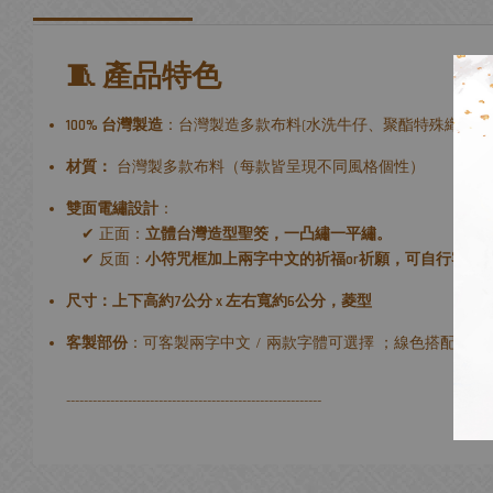
🧵 產品特色
100% 台灣製造
：台灣製造多款布料(水洗牛仔、聚酯特殊織紋布
材質：
台灣製多款布料（每款皆呈現不同風格個性）
雙面電繡設計
：
✔ 正面：
立體台灣造型聖筊，一凸繡一平繡。
✔ 反面：
小符咒框加上兩字中文的祈福or祈願，可自行客製
尺寸：上下高約7公分 x 左右寬約6公分，菱型
客製部份
：可客製兩字中文 / 兩款字體可選擇 ；線色搭配則
----------------------------------------------------------