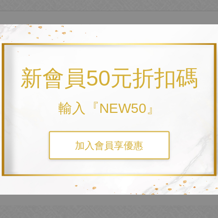
、純棉純色布料)、電繡、五金，全程台灣製作
新會員50元折扣碼
輸入『NEW50』
文字。
加入會員享優惠
為「聖筊」+「雙面框與小符咒」+「兩字中文」可以三個區塊搭配不同線色