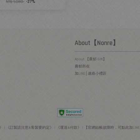
NT$ 1,080
-27%
About【Nonre】
About 【農郁 Gift】
農郁所在
加LINE│連絡小禮匠
》
|
《訂製請注意&客製要約定》
|
《運送&付款》
|
【官網結帳故障時，可點此加LIN