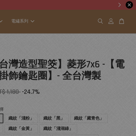
電繡系列
台灣造型聖筊】菱形7x6 -【電
掛飾鑰匙圈】- 全台灣製
T$ 1,180
-24.7%
擇
織紋「淺粉」
織紋「黑」
織紋「藏青色」
織紋「金黃」
織紋「淺湖綠」