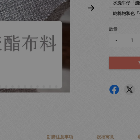
水洗牛仔「淺
純棉飽和色「
數量
-
訂購注意事項
祝福寓意