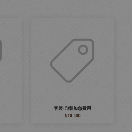
】
客製-印製加急費用
NT$ 500