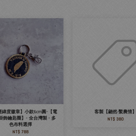
經緯度徽章】小款6cm圓-【電
客製【翩然‧繫農情
飾鑰匙圈】- 全台灣製 - 多
NT$ 380
色布料選擇
NT$ 788