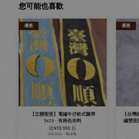
您可能也喜歡
優惠
優惠
【立體聖筊】電繡牛仔軟式飄帶
【台灣
5x29 - 有兩色布料
繡雙面掛
從
NT$ 550
起
NT$ 650
-15.4%