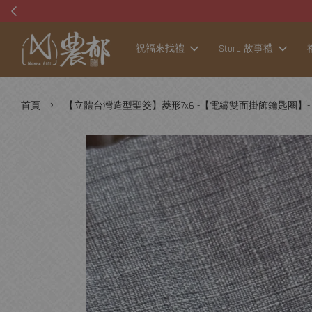
祝福來找禮
Store 故事禮
›
首頁
【立體台灣造型聖筊】菱形7x6 -【電繡雙面掛飾鑰匙圈】-