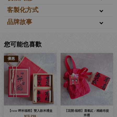
客製化方式
品牌故事
您可能也喜歡
優惠
【new 呷米福稻】雙入款米禮盒
【花開‧福稻】喜氣紅 / 精緻布提
米禮
NT$ 298