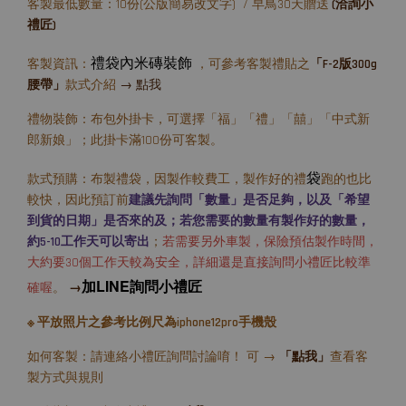
客製最低數量：10份(公版簡易改文字) / 早鳥30天贈送
(洽詢小
禮匠)
禮袋內米磚裝飾
客製資訊：
，可參考客製禮貼之
「F-2版300g
腰帶」
款式介紹
→ 點我
禮物裝飾：布包外掛卡，可選擇「福」「禮」「囍」「中式新
郎新娘」；此掛卡滿100份可客製。
袋
款式預購：布製禮袋，因製作較費工，製作好的禮
跑的也比
較快，因此預訂前
建議先詢問「數量」是否足夠，以及「希望
到貨的日期」是否來的及；若您需要的數量有製作好的數量，
約5-10工作天可以寄出
；
若需要另外車製，保險預估製作時間，
大約要30個工作天較為安全，詳細還是直接詢問小禮匠比較準
加LINE詢問小禮匠
確喔
。
→
※ 平放照片之參考比例尺為iphone12pro手機殼
如何客製：請連絡小禮匠詢問討論唷！ 可 →
「點我」
查看客
製方式與規則