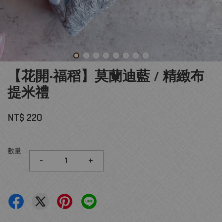
【花開‧福稻】莫蘭迪藍 / 精緻布
提米禮
NT$ 220
數量
-
+