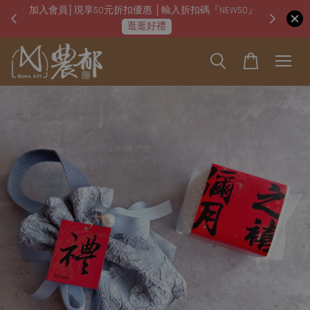
加入會員│現享50元折扣優惠 │輸入折扣碼『NEW50』
即日起
逛逛好禮