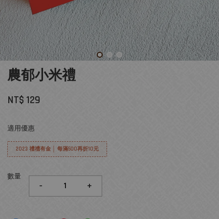
農郁小米禮
NT$ 129
適用優惠
2023 禮禮有金 │ 每滿500再折10元
數量
-
+