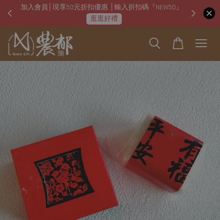
加入會員│現享50元折扣優惠 │輸入折扣碼『NEW50』
即日起
逛逛好禮