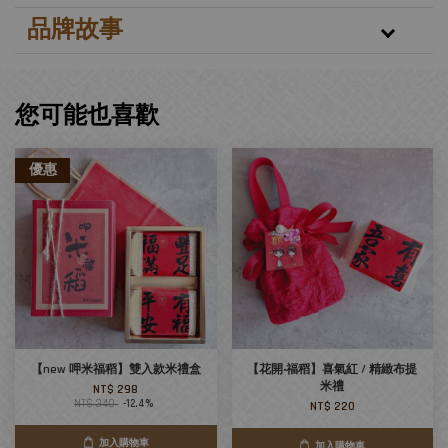
品牌故事
您可能也喜歡
優惠
【new 呷米福稻】雙入款米禮盒
【花開‧福稻】喜氣紅 / 精緻布提
米禮
NT$ 298
NT$ 340
-12.4%
NT$ 220
加入購物車
加入購物車