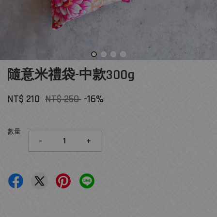
隨意米禮袋-中款300g
NT$ 210
NT$ 250
-16%
數量
-
+