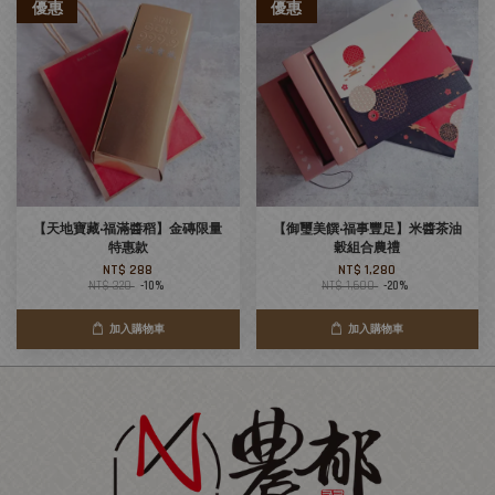
優惠
優惠
【天地寶藏‧福滿醬稻】金磚限量
【御璽美饌‧福事豐足】米醬茶油
特惠款
穀組合農禮
NT$ 288
NT$ 1,280
NT$ 320
-10%
NT$ 1,600
-20%
加入購物車
加入購物車