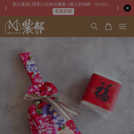
加入會員│現享50元折扣優惠 │輸入折扣碼『NEW50』
即日起
逛逛好禮