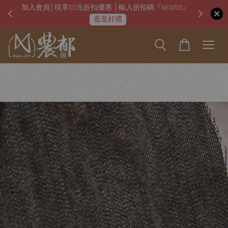
加入會員│現享50元折扣優惠 │輸入折扣碼『NEW50』
即日起
逛逛好禮