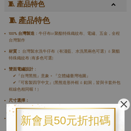
🧵 產品特色
🧵 產品特色
100% 台灣製造
：牛仔布or聚酯特殊織紋布、電繡、五金，全程
台灣製作
材質：
台灣製水洗牛仔布（有淺藍、水洗黑兩色可選）& 聚酯
特殊織紋布 (有多色可選)
雙面電繡設計
：
✔『台灣黑熊』意象 + 『立體繡臺灣地圖』
✔『可客製四字中文』(黑熊造形外框 & 釦洞，皆與卡套外包
框線色相同喔！)
尺寸選擇：
- 寬約 10.5cm x 長約13.2cm
新會員50元折扣碼
客製配色
：『立體臺灣地圖』& 『正面-TAIWAN』 & 『背面文
字』 + 『背面黑熊造形外框 + 釦洞+卡套外包框』四個部分都可