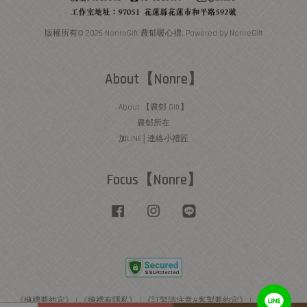
版權所有© 2026 NonreGift 農郁暖心禮. Powered by NonreGift
About【Nonre】
About 【農郁 Gift】
農郁所在
加LINE│連絡小禮匠
Focus【Nonre】
Facebook
Instagram
Line
《擁禮要約定》
|
《擁禮有隱私》
|
《訂製請注意&客製要約定》
|
《運送&付