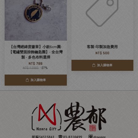
【台灣經緯度徽章】小款6cm圓-
客製-印製加急費用
【電繡雙面掛飾鑰匙圈】- 全台灣
NT$ 500
製 - 多色布料選擇
NT$ 788
加入購物車
NT$ 1,080
-27%
加入購物車