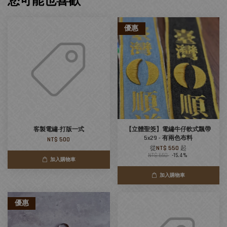
您可能也喜歡
優惠
客製電繡-打版一式
【立體聖筊】電繡牛仔軟式飄帶
5x29 - 有兩色布料
NT$ 500
從
NT$ 550
起
NT$ 650
-15.4%
加入購物車
加入購物車
優惠