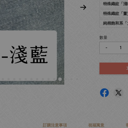
特殊織紋「淺
特殊織紋「薑
純棉飽和系「
數量
-
訂購注意事項
祝福寓意