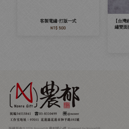
客製電繡-打版一式
【台灣
繡雙面掛
NT$ 500
版權所有© 2026 NonreGift 農郁暖心禮. Powered by NonreGift