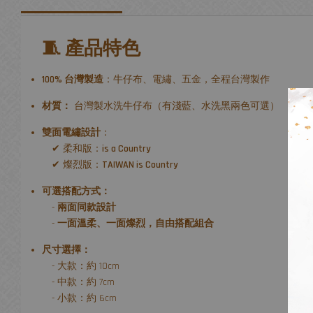
🧵 產品特色
100% 台灣製造
：牛仔布、電繡、五金，全程台灣製作
材質：
台灣製水洗牛仔布（有淺藍、水洗黑兩色可選）
雙面電繡設計
：
✔ 柔和版：
is a Country
✔ 燦烈版：
TAIWAN is Country
可選搭配方式：
-
兩面同款設計
-
一面溫柔、一面燦烈，自由搭配組合
尺寸選擇：
- 大款：約 10cm
- 中款：約 7cm
- 小款：約 6cm