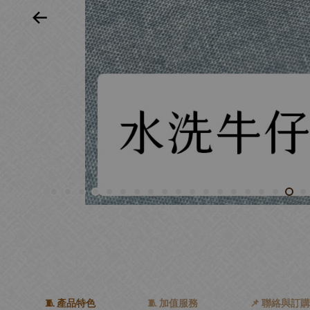
🧵 產品特色
🧵 加值服務
📌 聯絡與訂購