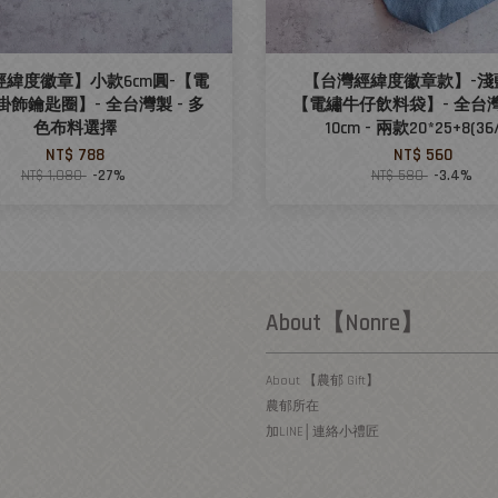
經緯度徽章】小款6cm圓-【電
【台灣經緯度徽章款】-淺
飾鑰匙圈】- 全台灣製 - 多
【電繡牛仔飲料袋】- 全台
色布料選擇
10cm - 兩款20*25+8(36/
NT$ 788
NT$ 560
NT$ 1,080
-27%
NT$ 580
-3.4%
About【Nonre】
About 【農郁 Gift】
農郁所在
加LINE│連絡小禮匠