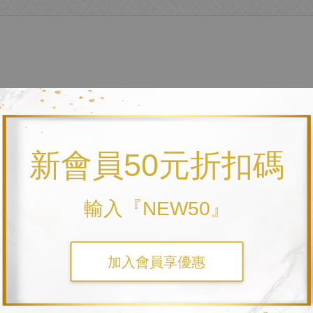
新會員50元折扣碼
輸入『NEW50』
加入會員享優惠