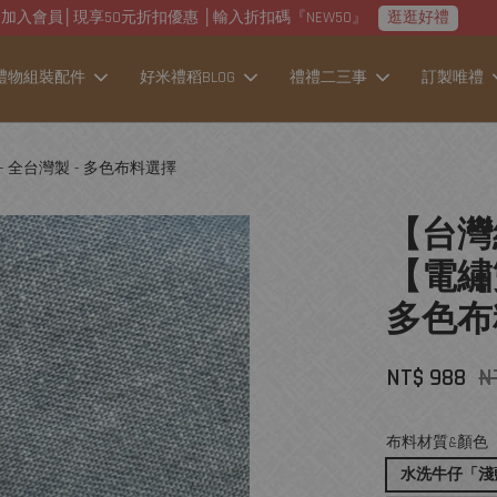
加入會員│現享50元折扣優惠 │輸入折扣碼『NEW50』
逛逛好禮
禮物組裝配件
好米禮稻BLOG
禮禮二三事
訂製唯禮
 全台灣製 - 多色布料選擇
【台灣
【電繡
多色布
NT$ 988
N
布料材質&顏色
水洗牛仔「淺