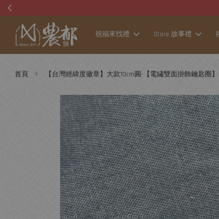
祝福來找禮
Store 故事禮
›
首頁
【台灣經緯度徽章】大款10cm圓-【電繡雙面掛飾鑰匙圈】-