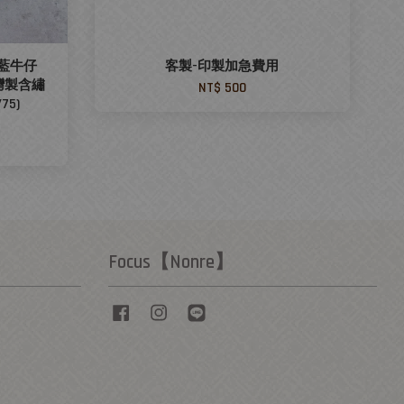
藍牛仔
客製-印製加急費用
灣製含繡
NT$ 500
75)
Focus【Nonre】
Facebook
Instagram
Line