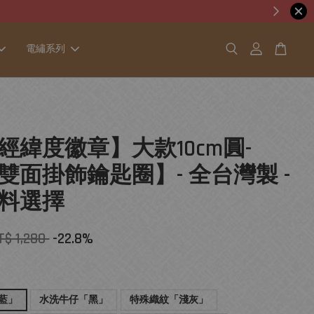
電繡系列
經緯度徽章】大款10cm圓-
雙面掛飾鑰匙圈】- 全台灣製 -
料選擇
T$ 1,280
-22.8%
藍」
水洗牛仔「黑」
特殊織紋「淺灰」