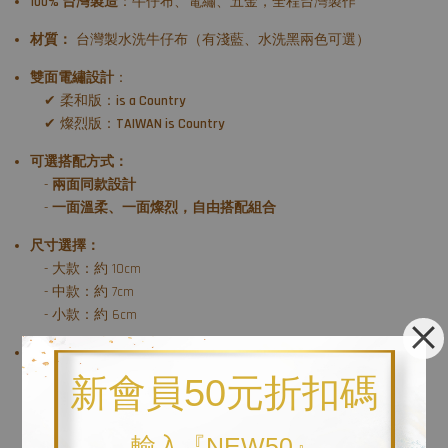
100% 台灣製造
：牛仔布、電繡、五金，全程台灣製作
材質：
台灣製水洗牛仔布（有淺藍、水洗黑兩色可選）
雙面電繡設計
：
✔ 柔和版：
is a Country
✔ 燦烈版：
TAIWAN is Country
可選搭配方式：
-
兩面同款設計
-
一面溫柔、一面燦烈，自由搭配組合
尺寸選擇：
- 大款：約 10cm
- 中款：約 7cm
- 小款：約 6cm
客製配色
：地圖／框線／文字皆可選配繡線顏色
新會員50元折扣碼
----------------------------------------------------------
輸入『NEW50』