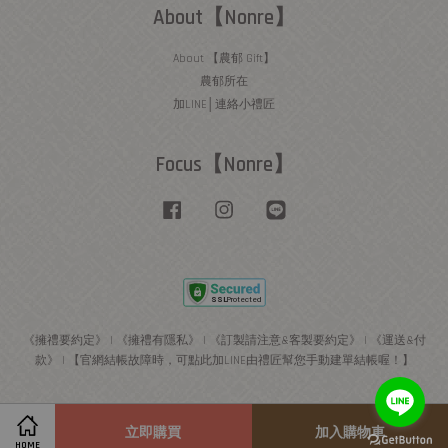
About【Nonre】
About 【農郁 Gift】
農郁所在
加LINE│連絡小禮匠
Focus【Nonre】
Facebook
Instagram
Line
《擁禮要約定》
|
《擁禮有隱私》
|
《訂製請注意&客製要約定》
|
《運送&付
款》
|
【官網結帳故障時，可點此加LINE由禮匠幫您手動建單結帳喔！】
立即購買
加入購物車
HOME