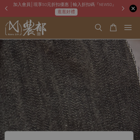
加入會員│現享50元折扣優惠 │輸入折扣碼『NEW50』
即日起
逛逛好禮