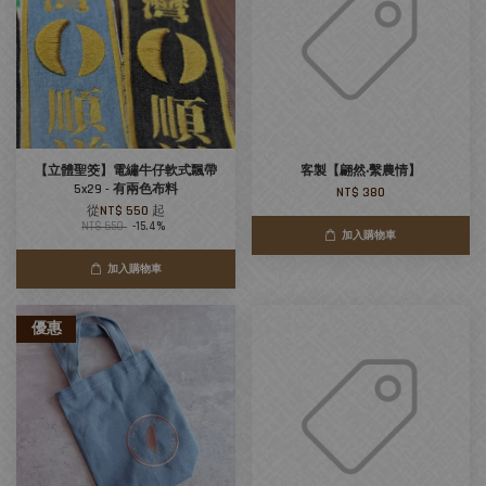
【立體聖筊】電繡牛仔軟式飄帶
客製【翩然‧繫農情】
5x29 - 有兩色布料
NT$ 380
從
NT$ 550
起
NT$ 650
-15.4%
加入購物車
加入購物車
優惠