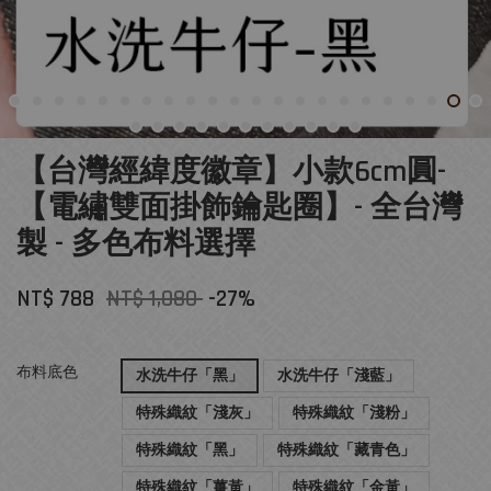
【台灣經緯度徽章】小款6cm圓-
【電繡雙面掛飾鑰匙圈】- 全台灣
製 - 多色布料選擇
NT$ 788
NT$ 1,080
-27%
布料底色
水洗牛仔「黑」
水洗牛仔「淺藍」
特殊織紋「淺灰」
特殊織紋「淺粉」
特殊織紋「黑」
特殊織紋「藏青色」
特殊織紋「薑黃」
特殊織紋「金黃」