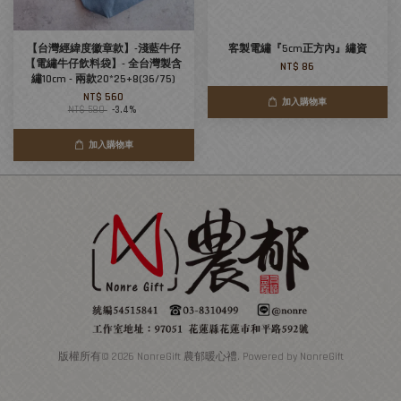
【台灣經緯度徽章款】-淺藍牛仔
客製電繡『5cm正方內』繡資
【電繡牛仔飲料袋】- 全台灣製含
NT$ 86
繡10cm - 兩款20*25+8(36/75)
NT$ 560
加入購物車
NT$ 580
-3.4%
加入購物車
版權所有© 2026 NonreGift 農郁暖心禮. Powered by NonreGift