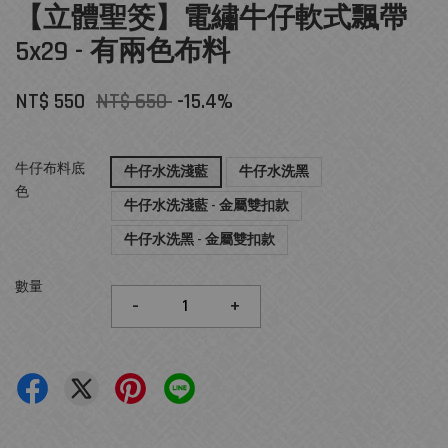
【立體聖筊】電繡牛仔軟式飄帶
5x29 - 有兩色布料
NT$ 550
NT$ 650
-15.4%
牛仔布料底
牛仔水洗淺藍
牛仔水洗黑
色
牛仔水洗淺藍 - 金屬雙扣款
牛仔水洗黑 - 金屬雙扣款
數量
-
+