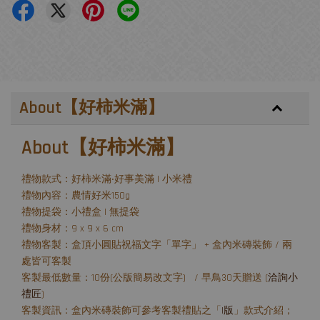
About【好柿米滿】
About【好柿米滿】
禮物款式：好柿米滿‧好事美滿 | 小米禮
禮物內容：農情好米150g
禮物提袋：小禮盒 | 無提袋
禮物身材：9 x 9 x 6 cm
禮物客製：盒頂小圓貼祝福文字「單字」 + 盒內米磚裝飾 / 兩
處皆可客製
客製最低數量：10份(公版簡易改文字) / 早鳥30天贈送 (
洽詢小
禮匠
)
客製資訊：盒內米磚裝飾可參考客製禮貼之「
I版
」款式介紹；