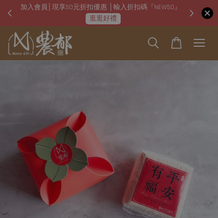
加入會員│現享50元折扣優惠 │輸入折扣碼『NEW50』
即日起
逛逛好禮