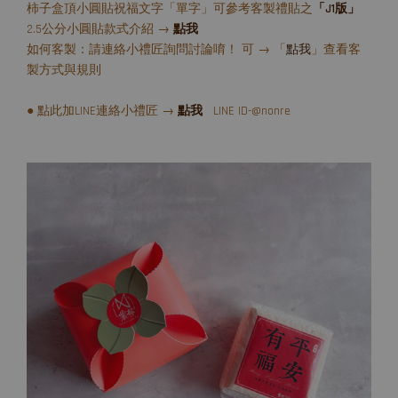
柿子盒頂小圓貼祝福文字「單字」可參考客製禮貼之
「J1版」
2.5公分小圓貼款式介紹 →
點我
如何客製：請連絡小禮匠詢問討論唷！ 可 → 「
點我
」查看客
製方式與規則
● 點此加LINE連絡小禮匠 →
點我
LINE ID-@nonre