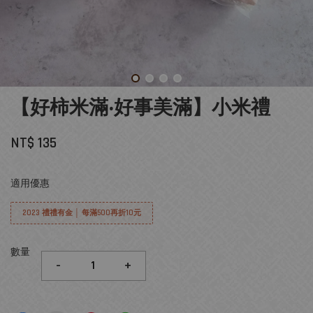
【好柿米滿‧好事美滿】小米禮
NT$ 135
適用優惠
2023 禮禮有金 │ 每滿500再折10元
數量
-
+