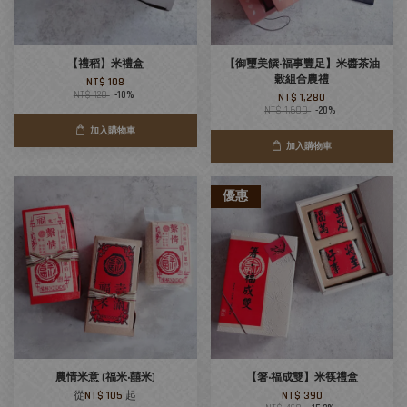
【禮稻】米禮盒
【御璽美饌‧福事豐足】米醬茶油
穀組合農禮
NT$ 108
NT$ 120
-10%
NT$ 1,280
NT$ 1,600
-20%
加入購物車
加入購物車
優惠
農情米意 (福米‧囍米)
【箸‧福成雙】米筷禮盒
從
NT$ 105
起
NT$ 390