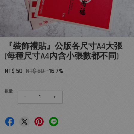
『裝飾禮貼』公版各尺寸A4大張
(每種尺寸A4內含小張數都不同)
NT$ 50
NT$ 60
-16.7%
數量
-
+