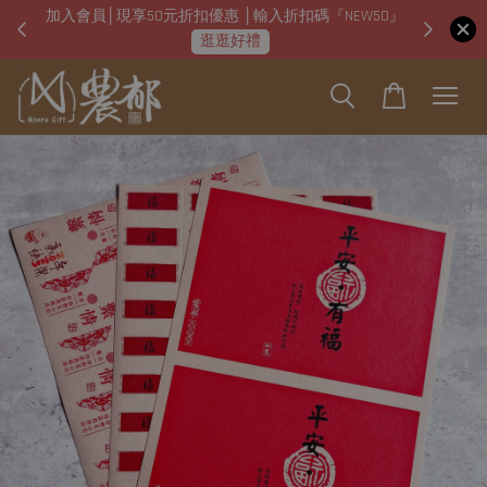
加入會員│現享50元折扣優惠 │輸入折扣碼『NEW50』
即日起
逛逛好禮