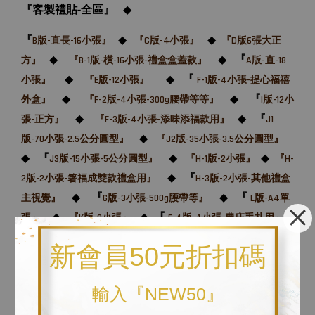
『客製禮貼-全區』
◆
『
◆
◆
B版-直長-16小張』
『C版-4小張』
『D版6張大正
◆
◆
『
方』
『B-1版-橫-16小張-禮盒盒蓋款』
A版-直-18
◆
◆
『
小張』
『E版-12小張
』
F-1版-4小張-提心福禧
◆
◆
『
外盒』
『F-2版-4小張-300g腰帶等等』
I版-12小
◆
◆
『
張-正方』
『F-3版-4小張-添味添福款用』
J1
◆
版-70小張-2.5公分圓型』
『J2版-35小張-3.5公分圓型』
◆
『
◆
◆
J3版-15小張-5公分圓型』
『H-1版-2小張』
『H-
◆
『
2版-2小張-箸福成雙款禮盒用』
H-3版-2小張-其他禮盒
◆
『
◆
『
主視覺』
G版-3小張-500g腰帶等』
L版-A4單
◆
◆
『
張』
『K版-8小張』
F-4版-4小張-農庄手札用』
◆
新會員50元折扣碼
輸入『NEW50』