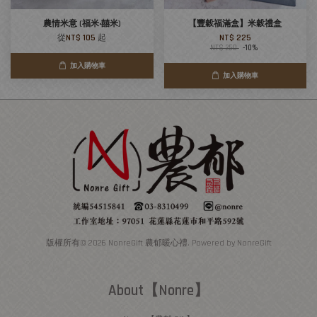
農情米意 (福米‧囍米)
【豐穀福滿盒】米穀禮盒
從
NT$ 105
起
NT$ 225
NT$ 250
-10%
加入購物車
加入購物車
版權所有© 2026 NonreGift 農郁暖心禮. Powered by NonreGift
About【Nonre】