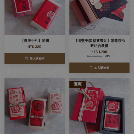
【農庄手札】米禮
【御璽美饌‧福事豐足】米醬茶油
穀組合農禮
NT$ 320
NT$ 1,280
NT$ 1,600
-20%
加入購物車
加入購物車
優惠