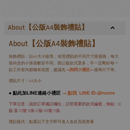
About【公版A4裝飾禮貼】
About【公版A4裝飾禮貼】
裝飾禮貼：以A4大小販售，依照禮貼的不同尺寸跟規格，每大
張內含的小張張數皆不同。因公版款式眾多，不一定剛好每一
款工作室內都備有現貨，建議先
→詢問小禮匠←
後再行下單。
禮貼尺寸：A4大小
● 點此加LINE連絡小禮匠
→ 點我 LINE ID-@nonre
下單注意：請於訂單備註欄位，註明需要的款式編號，例如：B
版-直-01號*5張+C版-05號*2張。
禮貼樣式：點選以下文字即可進入各款頁面查看