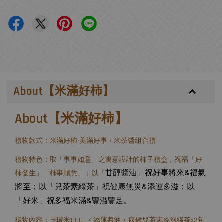
About【米滿好柿】
About【米滿好柿】
禮物款式：米滿好柿‧美滿好事 / 米茶醬組合禮
禮物特色：取「事事如意」之寓意設計的柿子禮盒，祝福「好
甘醇醬油」祝好事將來&福氣
柿發生」「柿事順意」；以「
將至；以「兒茶素綠茶」祝健康無災&添運多滋；以
「好米」祝多福米滿&豐溢豐足。
禮物內容：玉環米100g + 添運醬油 + 康健兒茶素冷泡綠茶x2包