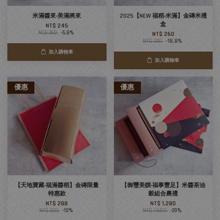
米滿醬來‧美滿將來
2025【NEW 福稻‧米滿】金磚米禮
盒
NT$ 245
NT$ 260
-5.8%
NT$ 260
NT$ 320
-18.8%
加入購物車
加入購物車
優惠
優惠
【天地寶藏‧福滿醬稻】金磚限量
【御璽美饌‧福事豐足】米醬茶油
特惠款
穀組合農禮
NT$ 288
NT$ 1,280
NT$ 320
-10%
NT$ 1,600
-20%