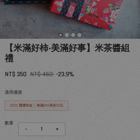
【米滿好柿‧美滿好事】米茶醬組
禮
NT$ 350
NT$ 460
-23.9%
適用優惠
2023 禮禮有金 │ 每滿500再折10元
數量
-
+