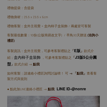
禮物提袋：含提袋
禮物身材：25.5 x 23.5 x 6cm
禮物客製：盒外主視覺 + 盒內柿子盒裝飾 / 兩處皆可客製
客製最低數量：10份(公版簡易改文字) / 早鳥30天贈送
(洽詢小
禮匠)
E版
客製資訊：盒外主視覺，可參考客製禮貼之
「
」
款式介
盒內柿子盒裝飾
J3版5公分圓
紹；
，可參考客製禮貼之
「
型
」
款式介紹 →
點我
如何客製：請連絡小禮匠詢問討論唷！ 可
→ 「點我」
查看客
製方式與規則
LINE ID-@nonre
● 點此加LINE連絡小禮匠 →
點我