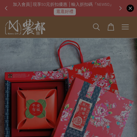
加入會員│現享50元折扣優惠 │輸入折扣碼『NEW50』
即日起
逛逛好禮