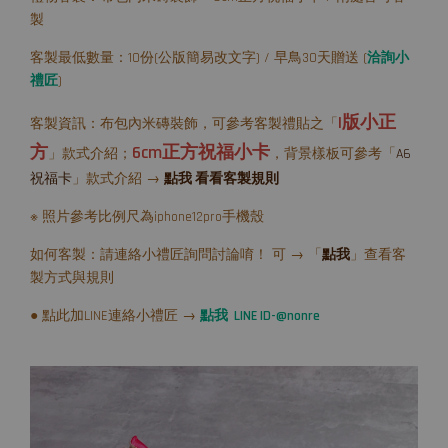
製
客製最低數量：10份(公版簡易改文字) / 早鳥30天贈送 (
洽詢小
禮匠
)
I版小正
客製資訊：布包內米磚裝飾，可參考客製禮貼之「
方
6cm正方祝福小卡
」款式介紹；
，背景樣板可參考「
A6
祝福卡
」款式介紹 →
點我 看看客製規則
※ 照片參考比例尺為iphone12pro手機殼
如何客製：請連絡小禮匠詢問討論唷！ 可 → 「
點我
」查看客
製方式與規則
● 點此加LINE連絡小禮匠 →
點我 LINE ID-@nonre