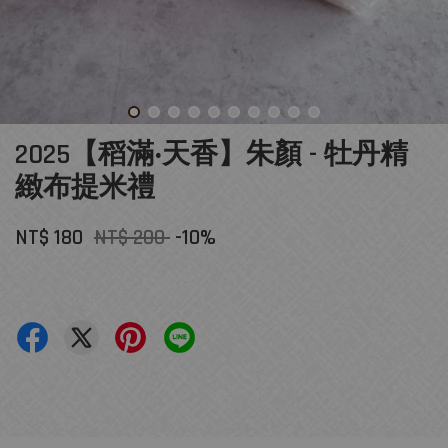
2025【稻滿‧天香】朱顏 - 牡丹精
緻布提米禮
NT$ 180
NT$ 200
-10%