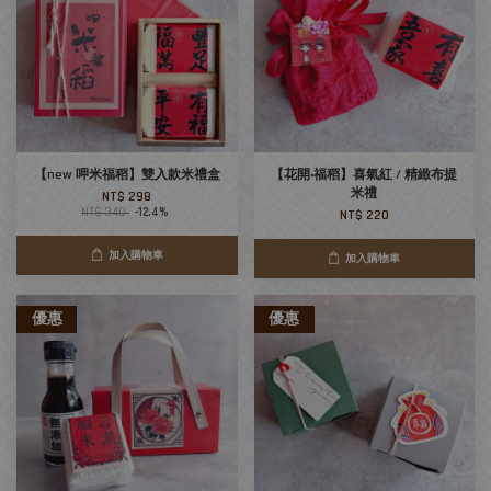
【new 呷米福稻】雙入款米禮盒
【花開‧福稻】喜氣紅 / 精緻布提
米禮
NT$ 298
NT$ 340
-12.4%
NT$ 220
加入購物車
加入購物車
優惠
優惠