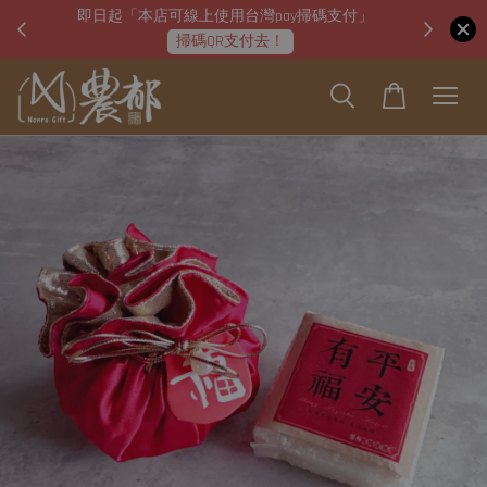
」
2022 禮禮有金 │ 每滿500再折10元 (可累計併算)
逛逛好禮
關