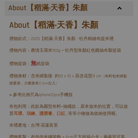
About【稻滿‧天香】朱顏
About【稻滿‧天香】朱顏
禮物款式：2025【稻滿‧天香】朱顏 - 牡丹精緻布提米禮
禮物內容：農情玉環米150g + 牡丹型朱顏紅色圓抽布製提袋
無
禮物提袋：
紙提袋
禮物身材：含米綁紮後 約10 x 10 x 高含花型9 cm
(布料包米綁紮
後量測，大概會有0.5cm出入)
※ 參考比例尺為iphone12pro手機殼
布包利用：此款為圓型布料+抽繩款，原本放米的位置，可以放
置
耳環、項鍊、護唇膏、口紅
...等等小物做為收納使用喔。
米禮產地：台灣‧花蓮富里
禮物客製：布包內米磚裝飾 + 6cm正方祝福小卡 / 兩處皆可客