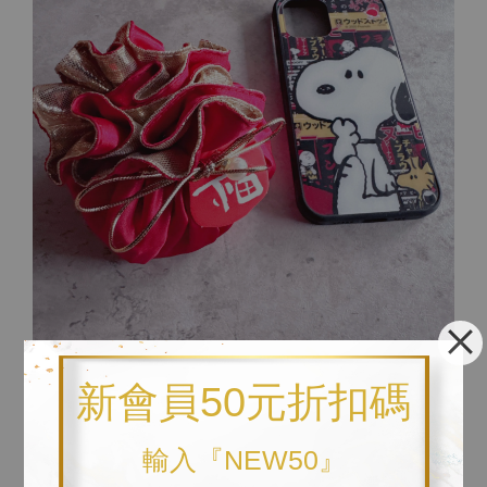
↓ 以下為與比例尺之對照圖。參考比例尺為iphone12pro手機
新會員50元折扣碼
殼。
輸入『NEW50』